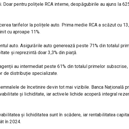
Doar pentru polițele RCA interne, despăgubirile au ajuns la 62
ducerea tarifelor la polițele auto. Prima medie RCA a scăzut cu 13
tinit cu aproape 11%.
tul auto. Asigurările auto generează peste 71% din totalul pri
tate și reprezintă doar 3,3% din piață.
i agenții au intermediat peste 61% din totalul primelor subscrise
or de distribuție specializate.
semnalele de încetinire devin tot mai vizibile. Banca Națională 
bilitate și lichiditate, iar activele lichide acoperă integral reze
bilitatea și lichiditatea sunt în scădere, iar rentabilitatea capita
ât în 2024.