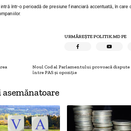
 intră într-o perioadă de presiune financiară accentuată, în care 
ompaniilor.
URMĂREȘTE POLITIK.MD PE
area
Noul Cod al Parlamentului provoacă dispute
între PAS și opoziție
i asemănatoare