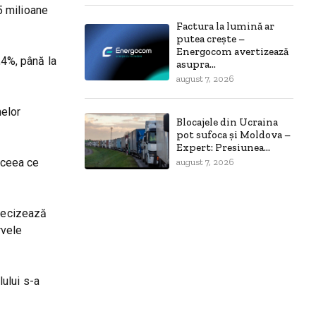
5 milioane
Factura la lumină ar
putea crește –
Energocom avertizează
,4%, până la
asupra...
august 7, 2026
melor
Blocajele din Ucraina
pot sufoca și Moldova –
Expert: Presiunea...
, ceea ce
august 7, 2026
precizează
rvele
lului s-a