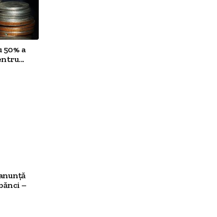
u 50% a
ntru...
 anunță
bănci –