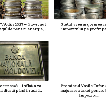
VA din 2027 – Guvernul
Statul vrea majorarea c
gulile pentru energie,...
impozitului pe profit pe
rtizează – Inflația va
Premierul Vasile Tofan
idicată până în 2027...
majorarea taxei pentru 
Impozitul...