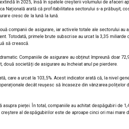
extindă în 2025, însă în spatele creșterii volumului de afaceri 
a Națională arată că profitabilitatea sectorului s-a prăbușit, cos
urare cresc de la lună la lună.
uă companii de asigurare, iar activele totale ale sectorului au a
ent. Totodată, primele brute subscrise au urcat la 3,35 miliarde 
uă să crească.
us dramatic. Companiile de asigurare au obținut împreună doar 72,
t, două societăți de asigurare au încheiat anul pe pierdere.
tă, care a urcat la 103,5%. Acest indicator arată că, la nivel gene
 operaționale decât reușesc să încaseze din vânzarea polițelor 
asupra pieței. În total, companiile au achitat despăgubiri de 1,
e creștere al despăgubirilor este de aproape cinci ori mai mare d