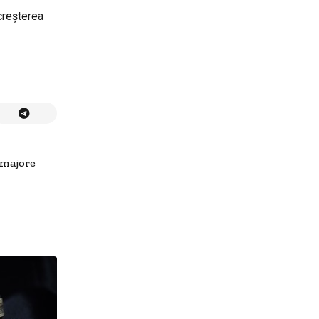
creșterea
 majore