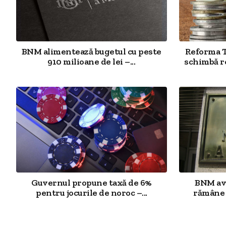
BNM alimentează bugetul cu peste
Reforma T
910 milioane de lei –...
schimbă re
Guvernul propune taxă de 6%
BNM ave
pentru jocurile de noroc –...
rămâne r