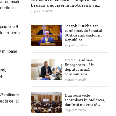
apar semnale
bruscă a accizei la motorină va...
turile au
august 8, 2026
Joseph Burkhalter,
juns la 5,9
confirmat de Senatul
de lei, ceea
SUA ca ambasador în
Republica...
august 8, 2026
9 milioane
Critici la adresa
Energocom – Un
deputat acuză
ral,
compania că...
de
august 7, 2026
47 miliarde
Diaspora vede
schimbări în Moldova,
ecât cel al
dar încă nu vrea să...
august 7, 2026