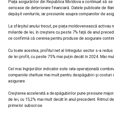
Piața asigurărilor din Republica Moldova a continuat să se 
serioase de deteriorare financiară. Datele publicate de Banc
depășit veniturile, iar presiunile asupra companiilor de asig
La sfârșitul anului trecut, pe piața moldovenească activau no
miliarde de lei, în creștere cu peste 7% față de anul preced
ce confirmă că cererea pentru produse de asigurare contin
Cu toate acestea, profitul net al întregului sector s-a red
de lei profit, cu peste 75% mai puțin decât în 2024. Mai mul
Cel mai îngrijorător indicator este rata operațională combina
companiile cheltuie mai mult pentru despăgubiri și costuri
asigurare.
Creșterea accelerată a despăgubirilor pune presiune majoră 
de lei, cu 15,2% mai mult decât în anul precedent. Ritmul d
primelor subscrise.