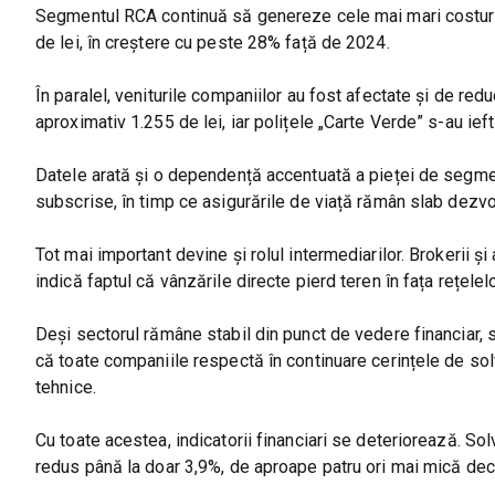
Segmentul RCA continuă să genereze cele mai mari costuri. 
de lei, în creștere cu peste 28% față de 2024.
În paralel, veniturile companiilor au fost afectate și de re
aproximativ 1.255 de lei, iar polițele „Carte Verde” s-au ief
Datele arată și o dependență accentuată a pieței de segmen
subscrise, în timp ce asigurările de viață rămân slab dezvol
Tot mai important devine și rolul intermediarilor. Brokerii ș
indică faptul că vânzările directe pierd teren în fața rețelel
Deși sectorul rămâne stabil din punct de vedere financiar, 
că toate companiile respectă în continuare cerințele de solva
tehnice.
Cu toate acestea, indicatorii financiari se deteriorează. Solva
redus până la doar 3,9%, de aproape patru ori mai mică dec