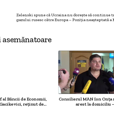
Zelenski spune că Ucraina nu dorește să continue t
gazului rusesc către Europa – Poziția neașteptată a
i asemănatoare
f al Băncii de Economii,
Consilierul MAN Ion Onța
acikevici, reținut de...
arest la domiciliu –.