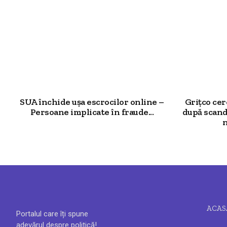
SUA închide ușa escrocilor online –
Grițco ce
Persoane implicate în fraude...
după scand
n
ACAS
Portalul care îți spune
adevărul despre politică!