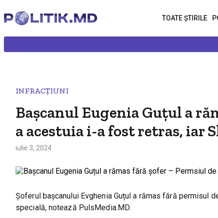
TOATE ȘTIRILE
P
INFRACȚIUNI
Bașcanul Eugenia Guțul a răm
a acestuia i-a fost retras, iar
iulie 3, 2024
Șoferul bașcanului Evghenia Guțul a rămas fără permisul de 
specială, notează PulsMedia.MD.