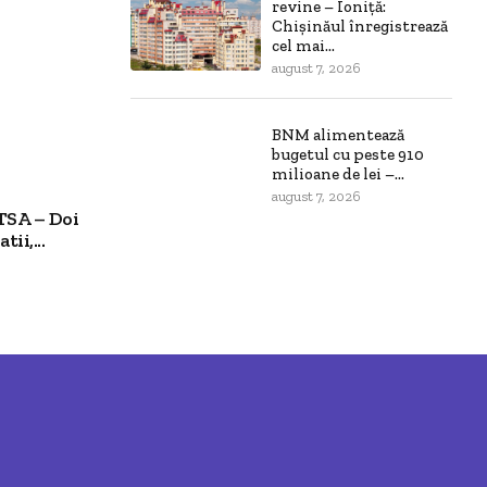
revine – Ioniță:
Chișinăul înregistrează
cel mai...
august 7, 2026
BNM alimentează
bugetul cu peste 910
milioane de lei –...
august 7, 2026
TSA – Doi
ii,...