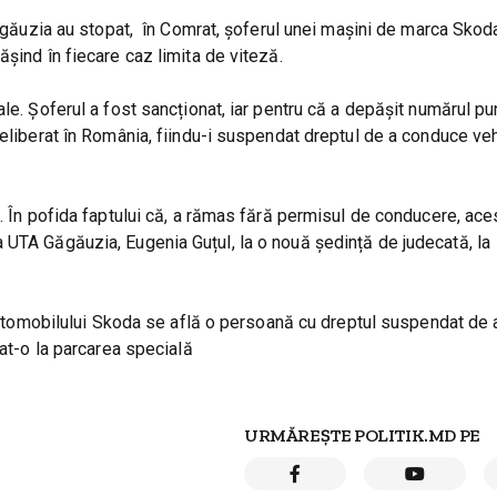
Găgăuzia au stopat, în Comrat, șoferul unei mașini de marca Skoda
șind în fiecare caz limita de viteză.
le. Șoferul a fost sancționat, iar pentru că a depășit numărul pu
 eliberat în România, fiindu-i suspendat dreptul de a conduce veh
ă. În pofida faptului că, a rămas fără permisul de conducere, ace
 UTA Găgăuzia, Eugenia Guțul, la o nouă ședință de judecată, la
l automobilului Skoda se află o persoană cu dreptul suspendat de
tat-o la parcarea specială
URMĂREȘTE POLITIK.MD PE