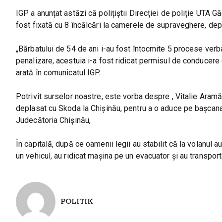
IGP a anunțat astăzi că polițiștii Direcției de poliție UTA 
fost fixată cu 8 încălcări la camerele de supraveghere, depă
„Bărbatului de 54 de ani i-au fost întocmite 5 procese verba
penalizare, acestuia i-a fost ridicat permisul de conducere
arată în comunicatul IGP.
Potrivit surselor noastre, este vorba despre , Vitalie Aram
deplasat cu Skoda la Chișinău, pentru a o aduce pe bașcana
Judecătoria Chișinău,
În capitală, după ce oamenii legii au stabilit că la volanu
un vehicul, au ridicat mașina pe un evacuator și au transpor
POLITIK