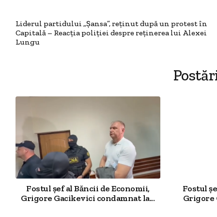
Liderul partidului „Șansa”, reținut după un protest în
Capitală – Reacția poliției despre reținerea lui Alexei
Lungu
Postăr
Fostul șef al Băncii de Economii,
Fostul șe
Grigore Gacikevici condamnat la...
Grigore G