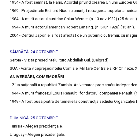
1954 - A fost semnat, la Paris, Acordul privind crearea Uniunii Europei Oc
1969 - Preşedintele Richard Nixon a anunţat retragerea trupelor american
1984 - A murit actorul austriac Oskar Werner. (n. 13 nov.1922) (25 de ani)
1994 - A murit actorul american Robert Lansing. (n. 5 iun.1928) (15 ani).
2004 - Centrul Japoniei a fost afectat de un puternic cutremur, cu magnit
SÂMBĂTĂ: 24 OCTOMBRIE
Serbia - Vizita preşedintelui turc Abdullah Gul. (Belgrad).
SUA - Vizita vicepreşedintelui Comisiei Militare Centrale a RP Chineze,
ANIVERSĂRI, COMEMORĂRI
- Ziua naţională a republicii Zambia. Aniversarea proclamării independen
1944 - A murit francezul Louis Renault , fondatorul companiei Renault. (n
1949 - A fost pusă piatra de temelie la construcţia sediului Organizaţiei 
DUMINICĂ: 25 OCTOMBRIE
Tunisia - Alegeri prezidenţiale.
Uruguay - Alegeri prezidenţiale.