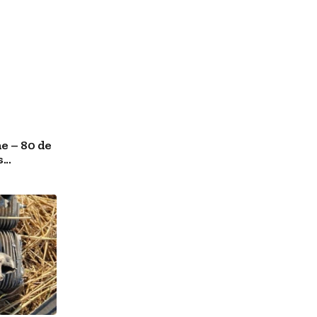
e – 80 de
..