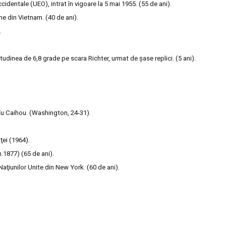
cidentale (UEO), intrat în vigoare la 5 mai 1955. (55 de ani).
e din Vietnam. (40 de ani).
.
.
udinea de 6,8 grade pe scara Richter, urmat de şase replici. (5 ani)
 Xu Caihou. (Washington, 24-31).
ţei (1964).
.1877) (65 de ani).
Naţiunilor Unite din New York. (60 de ani).