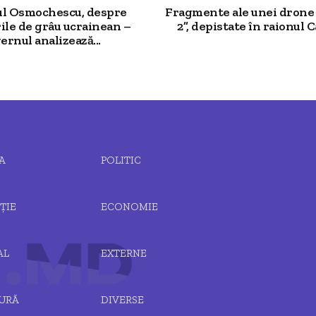
ul Osmochescu, despre
Fragmente ale unei drone
ile de grâu ucrainean –
2”, depistate în raionul Ca
ernul analizează...
A
POLITIC
ȚIE
ECONOMIE
AL
EXTERNE
URĂ
DIVERSE