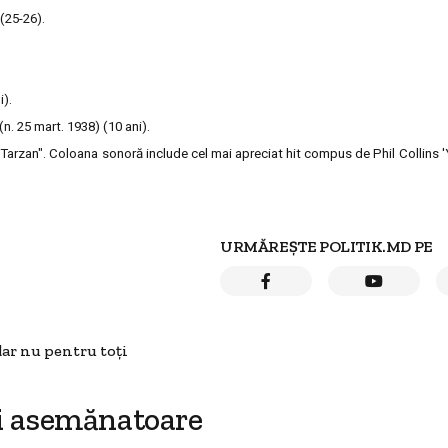
 (25-26).
i).
n. 25 mart. 1938) (10 ani).
"Tarzan". Coloana sonoră include cel mai apreciat hit compus de Phil Collins 'Y
URMĂREȘTE POLITIK.MD PE
dar nu pentru toţi
i asemănatoare