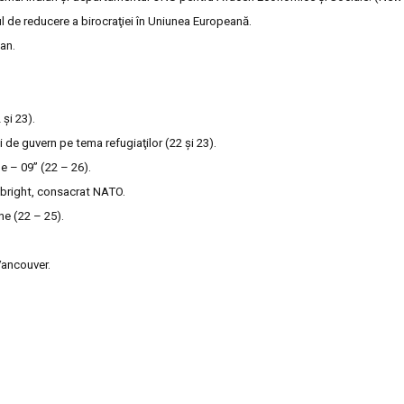
de reducere a birocraţiei în Uniunea Europeană.
an.
 şi 23).
 de guvern pe tema refugiaţilor (22 şi 23).
pe – 09” (22 – 26).
Albright, consacrat NATO.
ne (22 – 25).
Vancouver.