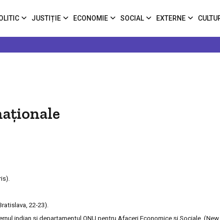
OLITIC
JUSTIȚIE
ECONOMIE
SOCIAL
EXTERNE
CULTU
aţionale
is).
ratislava, 22-23).
uvernul indian şi departamentul ONU pentru Afaceri Economice şi Sociale. (New 