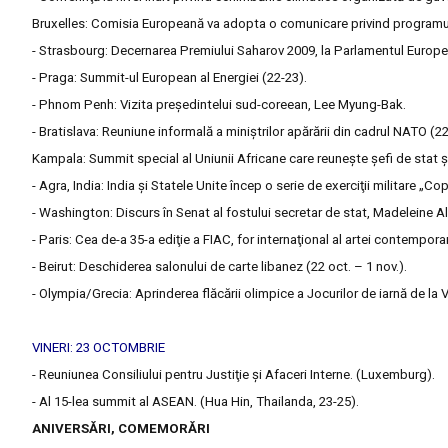
Bruxelles: Comisia Europeană va adopta o comunicare privind programul 
- Strasbourg: Decernarea Premiului Saharov 2009, la Parlamentul Europe
- Praga: Summit-ul European al Energiei (22-23).
- Phnom Penh: Vizita preşedintelui sud-coreean, Lee Myung-Bak.
- Bratislava: Reuniune informală a miniştrilor apărării din cadrul NATO (22
Kampala: Summit special al Uniunii Africane care reuneşte şefi de stat şi
- Agra, India: India şi Statele Unite încep o serie de exerciţii militare „Co
- Washington: Discurs în Senat al fostului secretar de stat, Madeleine 
- Paris: Cea de-a 35-a ediţie a FIAC, for internaţional al artei contempora
- Beirut: Deschiderea salonului de carte libanez (22 oct. – 1 nov.).
- Olympia/Grecia: Aprinderea flăcării olimpice a Jocurilor de iarnă de la 
VINERI: 23 OCTOMBRIE
- Reuniunea Consiliului pentru Justiţie şi Afaceri Interne. (Luxemburg).
- Al 15-lea summit al ASEAN. (Hua Hin, Thailanda, 23-25).
ANIVERSĂRI, COMEMORĂRI