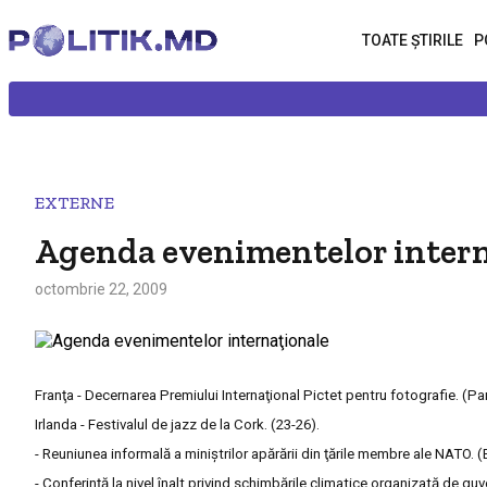
TOATE ȘTIRILE
P
EXTERNE
Agenda evenimentelor intern
octombrie 22, 2009
Franţa - Decernarea Premiului Internaţional Pictet pentru fotografie. (Par
Irlanda - Festivalul de jazz de la Cork. (23-26).
- Reuniunea informală a miniştrilor apărării din ţările membre ale NATO. (B
- Conferinţă la nivel înalt privind schimbările climatice organizată de g