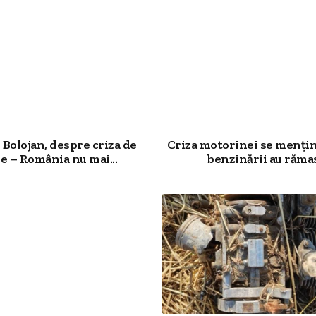
Bolojan, despre criza de
Criza motorinei se mențin
e – România nu mai...
benzinării au rămas.