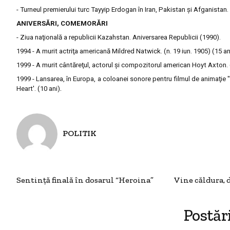
- Turneul premierului turc Tayyip Erdogan în Iran, Pakistan şi Afganistan.
ANIVERSĂRI, COMEMORĂRI
- Ziua naţională a republicii Kazahstan. Aniversarea Republicii (1990).
1994 - A murit actriţa americană Mildred Natwick. (n. 19 iun. 1905) (15 an
1999 - A murit cântăreţul, actorul şi compozitorul american Hoyt Axton. (
1999 - Lansarea, în Europa, a coloanei sonore pentru filmul de animaţie 
.
Heart'. (10 ani)
POLITIK
Sentinţă finală în dosarul “Heroina”
Vine căldura, 
Postăr