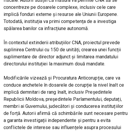
fiscale. Autorii susțin că măsura va permite CNA să se
concentreze pe dosarele complexe, inclusiv cele care
implică fonduri externe și resurse ale Uniunii Europene.
Totodată, instituția va primi competența de a investiga
spălarea banilor ca infracțiune autonomă.
În contextul extinderii atribuțiilor CNA, proiectul prevede
suplinirea Centrului cu 150 de unități, crearea unei funcții
suplimentare de director adjunct și limitarea mandatului
directorului instituției la maximum două mandate.
Modificările vizează și Procuratura Anticorupție, care va
conduce anchetele în dosarele de corupție la nivel înalt ce
implică demnitari de rang înalt, inclusiv Președintele
Republicii Moldova, președintele Parlamentului, deputați,
membri ai Guvernului, judecători și conducerea instituțiilor
de forță. Autorii afirmă că schimbările sunt necesare pentru
a garanta investigații independente și pentru a evita
conflictele de interese sau influențele asupra procesului