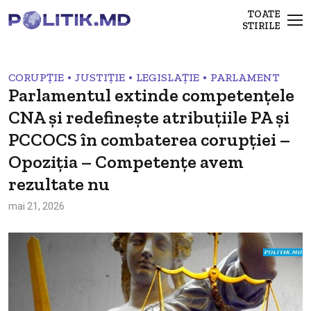
TOATE
STIRILE
•
•
•
CORUPȚIE
JUSTIȚIE
LEGISLAȚIE
PARLAMENT
Parlamentul extinde competențele
CNA și redefinește atribuțiile PA și
PCCOCS în combaterea corupției –
Opoziția – Competențe avem
rezultate nu
mai 21, 2026