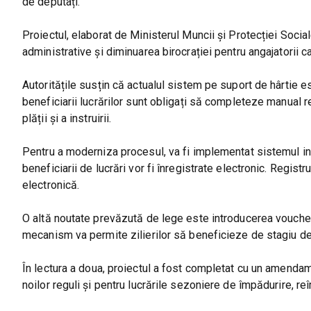
de deputați.
Proiectul, elaborat de Ministerul Muncii și Protecției Socia
administrative și diminuarea birocrației pentru angajatorii car
Autoritățile susțin că actualul sistem pe suport de hârtie e
beneficiarii lucrărilor sunt obligați să completeze manual r
plății și a instruirii.
Pentru a moderniza procesul, va fi implementat sistemul infor
beneficiarii de lucrări vor fi înregistrate electronic. Registru
electronică.
O altă noutate prevăzută de lege este introducerea voucherel
mecanism va permite zilierilor să beneficieze de stagiu de m
În lectura a doua, proiectul a fost completat cu un amenda
noilor reguli și pentru lucrările sezoniere de împădurire, reîm