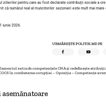
zilierilor pentru care au fost declarate contribuții sociale a cre
dmit că numărul real al muncitorilor sezonieri este mult mai mare
1 iunie 2026.
URMĂREȘTE POLITIK.MD PE
lamentul extinde competențele CNA și redefinește atribuțiil
OCS în combaterea corupției – Opoziția – Competențe avem
i asemănatoare