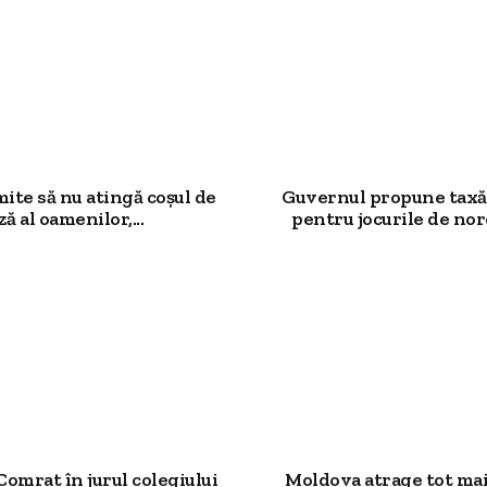
mite să nu atingă coșul de
Guvernul propune taxă
ză al oamenilor,...
pentru jocurile de noro
Comrat în jurul colegiului
Moldova atrage tot mai