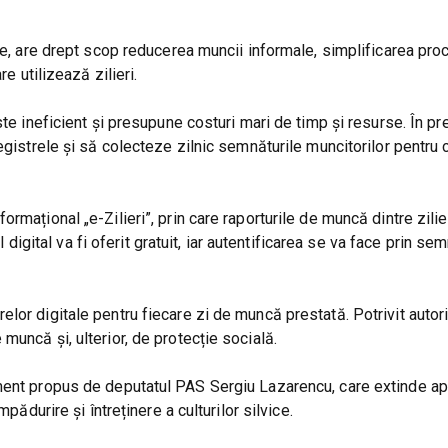
le, are drept scop reducerea muncii informale, simplificarea pro
e utilizează zilieri.
ste ineficient și presupune costuri mari de timp și resurse. În pr
egistrele și să colecteze zilnic semnăturile muncitorilor pentru
mațional „e-Zilieri”, prin care raporturile de muncă dintre zilier
l digital va fi oferit gratuit, iar autentificarea se va face prin se
or digitale pentru fiecare zi de muncă prestată. Potrivit autori
uncă și, ulterior, de protecție socială.
ment propus de deputatul PAS Sergiu Lazarencu, care extinde ap
pădurire și întreținere a culturilor silvice.