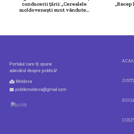
conducerii țării: „Cerealele
„Recep 
moldovenești sunt vândute...
ACAS
Portalul care îți spune
adevărul despre politică!
JUSTI
Moldova
politikmoldova@gmail.com
SOCI
CULT