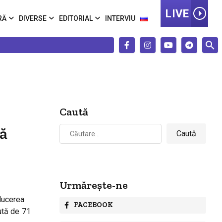
LIVE
RĂ
DIVERSE
EDITORIAL
INTERVIU
Caută
Caută
ră
după:
Urmărește-ne
oducerea
FACEBOOK
nută de 71