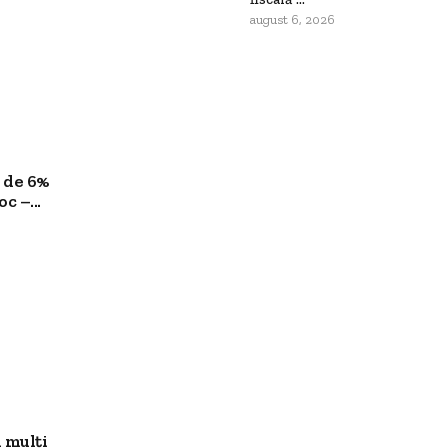
august 6, 2026
 de 6%
c –...
 mulți