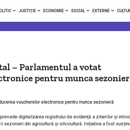
OLITIC
JUSTIȚIE
ECONOMIE
SOCIAL
EXTERNE
CULTU
gital – Parlamentul a votat
ectronice pentru munca sezonie
prevede digitalizarea registrului de evidență a zilierilor și intr
sezonieri din agricultură și silvicultură. Inițiativa a fost susți