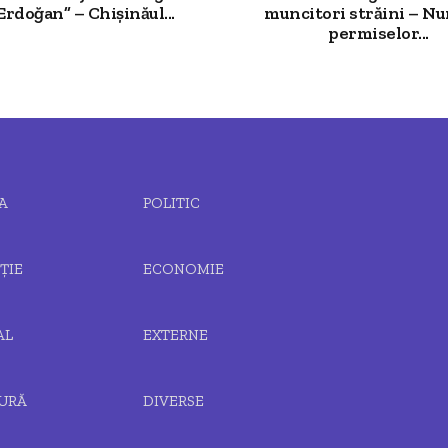
Erdoğan” – Chișinăul...
muncitori străini – N
permiselor...
A
POLITIC
ȚIE
ECONOMIE
AL
EXTERNE
URĂ
DIVERSE