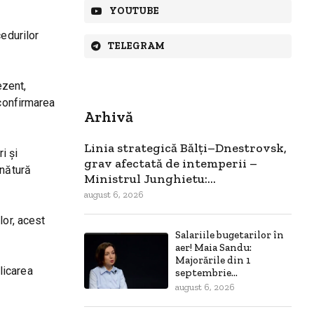
YOUTUBE
cedurilor
TELEGRAM
ezent,
 confirmarea
Arhivă
Linia strategică Bălți–Dnestrovsk,
i și
grav afectată de intemperii –
mnătură
Ministrul Junghietu:...
august 6, 2026
lor, acest
Salariile bugetarilor în
aer! Maia Sandu:
Majorările din 1
licarea
septembrie...
august 6, 2026