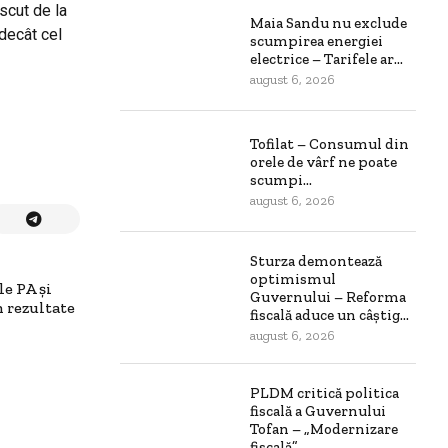
scut de la
Maia Sandu nu exclude
 decât cel
scumpirea energiei
electrice – Tarifele ar...
august 6, 2026
Tofilat – Consumul din
orele de vârf ne poate
scumpi...
august 6, 2026
Sturza demontează
optimismul
e PA și
Guvernului – Reforma
 rezultate
fiscală aduce un câștig...
august 6, 2026
PLDM critică politica
fiscală a Guvernului
Tofan – „Modernizare
fiscală”...