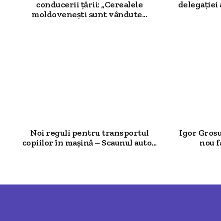
conducerii țării: „Cerealele
delegației
moldovenești sunt vândute...
Noi reguli pentru transportul
Igor Grosu
copiilor în mașină – Scaunul auto...
nou f