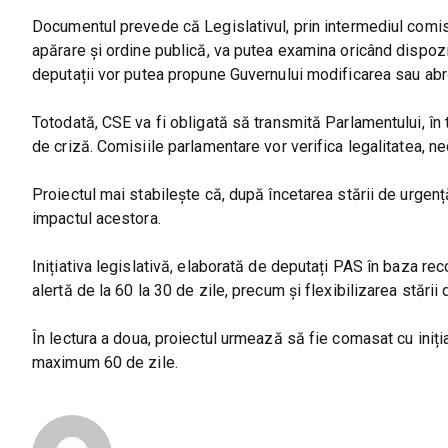
Documentul prevede că Legislativul, prin intermediul comisi
apărare și ordine publică, va putea examina oricând dispoziț
deputații vor putea propune Guvernului modificarea sau ab
Totodată, CSE va fi obligată să transmită Parlamentului, în te
de criză. Comisiile parlamentare vor verifica legalitatea, ne
Proiectul mai stabilește că, după încetarea stării de urgenț
impactul acestora.
Inițiativa legislativă, elaborată de deputați PAS în baza r
alertă de la 60 la 30 de zile, precum și flexibilizarea stării 
În lectura a doua, proiectul urmează să fie comasat cu iniția
maximum 60 de zile.