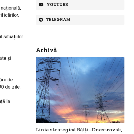
YOUTUBE
 națională,
ficărilor,
TELEGRAM
 situațiilor
Arhivă
ate și
ării de
90 de zile.
ță la
Linia strategică Bălți–Dnestrovsk,