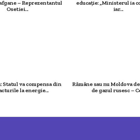
 afgane – Reprezentantul
educație: „Ministerul ia c
Osetiei...
iar...
: Statul va compensa din
Rămâne sau nu Moldova d
acturile la energie...
de gazul rusesc – Ce