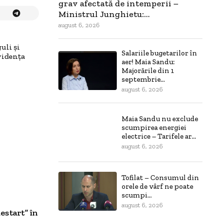
grav afectată de intemperii –
Ministrul Junghietu:...
august 6, 2026
uli și
Salariile bugetarilor în
vidența
aer! Maia Sandu:
Majorările din 1
septembrie...
august 6, 2026
Maia Sandu nu exclude
scumpirea energiei
electrice – Tarifele ar...
august 6, 2026
Tofilat – Consumul din
orele de vârf ne poate
scumpi...
august 6, 2026
estart” în