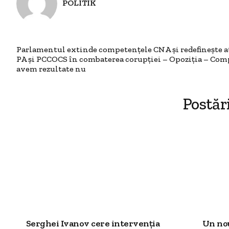
POLITIK
Parlamentul extinde competențele CNA și redefinește at
PA și PCCOCS în combaterea corupției – Opoziția – Co
avem rezultate nu
Postăr
Serghei Ivanov cere intervenția
Un nou