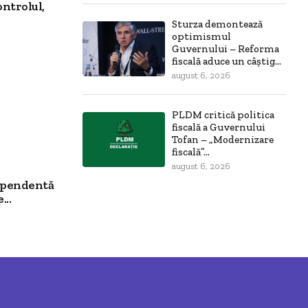
ontrolul,
Sturza demontează
optimismul
Guvernului – Reforma
fiscală aduce un câștig...
august 6, 2026
PLDM critică politica
fiscală a Guvernului
Tofan – „Modernizare
fiscală”...
august 6, 2026
ependentă
...