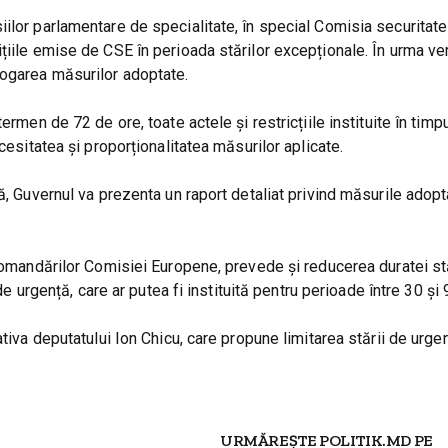
ilor parlamentare de specialitate, în special Comisia securitate
iile emise de CSE în perioada stărilor excepționale. În urma veri
rogarea măsurilor adoptate.
rmen de 72 de ore, toate actele și restricțiile instituite în timpul
cesitatea și proporționalitatea măsurilor aplicate.
ă, Guvernul va prezenta un raport detaliat privind măsurile adopt
ecomandărilor Comisiei Europene, prevede și reducerea duratei st
de urgență, care ar putea fi instituită pentru perioade între 30 și 
tiva deputatului Ion Chicu, care propune limitarea stării de urgen
URMĂREȘTE POLITIK.MD PE