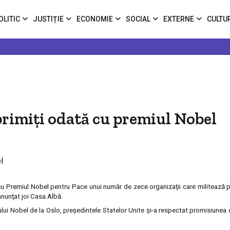
OLITIC
JUSTIȚIE
ECONOMIE
SOCIAL
EXTERNE
CULTU
rimiţi odată cu premiul Nobel
Premiul Nobel pentru Pace unui număr de zece organizaţii care militează pe
 anunţat joi Casa Albă.
lui Nobel de la Oslo, preşedintele Statelor Unite şi-a respectat promisiunea d