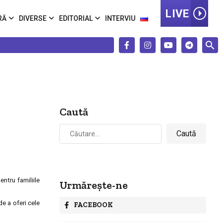
LIVE
RĂ
DIVERSE
EDITORIAL
INTERVIU
Caută
Caută
după:
ntru familiile
Urmărește-ne
e a oferi cele
FACEBOOK