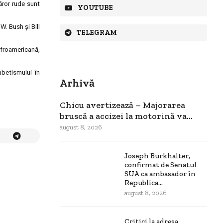
ăror rude sunt
YOUTUBE
. Bush şi Bill
TELEGRAM
afroamericană,
abetismului în
Arhivă
Chicu avertizează – Majorarea
bruscă a accizei la motorină va...
august 8, 2026
Joseph Burkhalter,
confirmat de Senatul
SUA ca ambasador în
Republica...
august 8, 2026
Critici la adresa