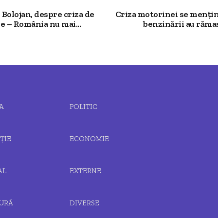
Bolojan, despre criza de
Criza motorinei se mențin
e – România nu mai...
benzinării au rămas.
A
POLITIC
ȚIE
ECONOMIE
AL
EXTERNE
URĂ
DIVERSE