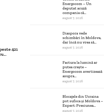
Energocom – Un
deputat acuză
compania că...
august 7, 2026
Diaspora vede
schimbări în Moldova,
dar încă nu vrea să...
august 7, 2026
peste 421
u...
Factura la lumină ar
putea crește –
Energocom avertizează
asupra...
august 7, 2026
Blocajele din Ucraina
pot sufoca și Moldova –
Expert: Presiunea...
august 7, 2026