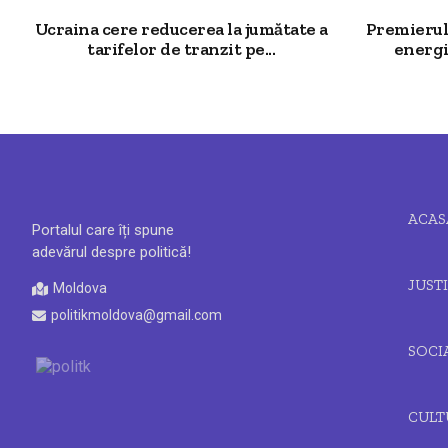
Ucraina cere reducerea la jumătate a
Premierul 
tarifelor de tranzit pe...
energi
ACAS
Portalul care îți spune
adevărul despre politică!
JUSTI
Moldova
politikmoldova@gmail.com
SOCI
CULT