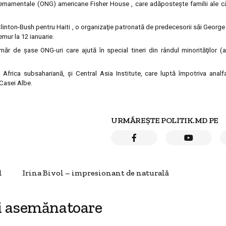
guvernamentale (ONG) americane Fisher House , care adăposteşte familii ale c
inton-Bush pentru Haiti , o organizaţie patronată de predecesorii săi George W
mur la 12 ianuarie.
ăr de şase ONG-uri care ajută în special tineri din rândul minorităţilor (
frica subsahariană, şi Central Asia Institute, care luptă împotriva analf
 Casei Albe.
URMĂREȘTE POLITIK.MD PE
l
Irina Bivol – impresionant de naturală
i asemănatoare