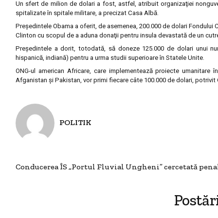
Un sfert de milion de dolari a fost, astfel, atribuit organizaţiei non
spitalizate în spitale militare, a precizat Casa Albă.
Preşedintele Obama a oferit, de asemenea, 200.000 de dolari Fondului Cl
Clinton cu scopul de a aduna donaţii pentru insula devastată de un cutre
Preşedintele a dorit, totodată, să doneze 125.000 de dolari unui num
hispanică, indiană) pentru a urma studii superioare în Statele Unite.
ONG-ul american Africare, care implementează proiecte umanitare în A
Afganistan şi Pakistan, vor primi fiecare câte 100.000 de dolari, potrivit
POLITIK
Conducerea ÎS „Portul Fluvial Ungheni” cercetată pena
Postăr