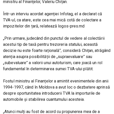
ministru al Finanțelor, Valeriu Chițan.
Într-un interviu acordat agenției Infotag, el a declarat că
TVA-ul, ca atare, este cea mai mică cotă de colectare a
impozitelor din țară, relatează logos-pres.md
„Prin urmare, judecând din punctul de vedere al colectării
acestui tip de taxă pentru trezoreria statului, această
decizie nu este foarte rațională”, consideră Chițan, atrăgând
atenția asupra posibilității de „supraevaluare” sau
„subevaluare” a valorii unui autoturism, care joacă un rol
fundamental în determinarea sumei TVA-ului plătit.
Fostul ministru al Finanțelor a amintit evenimentele din anii
1994-1997, când în Moldova a avut loc o dezbatere aprinsă
despre oportunitatea introducerii TVA la importurile de
automobile și stabilirea cuantumului acesteia.
„Atunci mulți au fost de acord cu propunerea mea de a