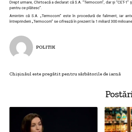
Drept urmare, Chirtoacă a declarat că S.A. “Termocom”, dar şi “CET-1” şi 
pentru ce plătesc”.
Amintim că S.A. „Termocom” este în procedură de faliment, iar anter
întreprinderii „Termocom” se cifrează în prezent la 1 miliard 300 milioane 
POLITIK
Chişinăul este pregătit pentru sărbătorile de iarnă
Postăr