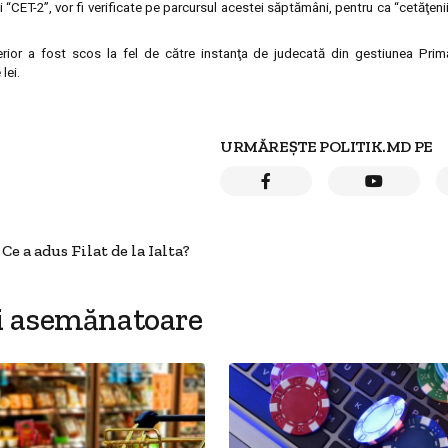
“CET-2”, vor fi verificate pe parcursul acestei săptămâni, pentru ca “cetăţeni
ior a fost scos la fel de către instanţa de judecată din gestiunea Primăr
lei.
URMĂREȘTE POLITIK.MD PE
Ce a adus Filat de la Ialta?
i asemănatoare