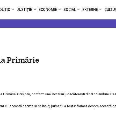
OLITIC
JUSTIȚIE
ECONOMIE
SOCIAL
EXTERNE
CULTU
la Primărie
ea Primăriei Chişinău, conform unei hotărâri judecătoreşti din 3 noiembrie. De
urent cu această decizie şi că însuţi primarul a fost informat despre această d