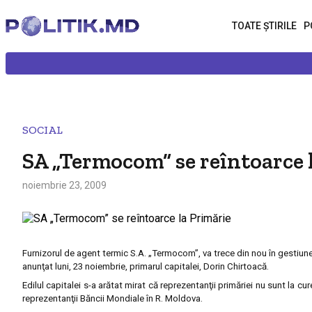
TOATE ȘTIRILE
P
SOCIAL
SA „Termocom” se reîntoarce 
noiembrie 23, 2009
Furnizorul de agent termic S.A. „Termocom”, va trece din nou în gestiun
anunţat luni, 23 noiembrie, primarul capitalei, Dorin Chirtoac
ă.
Edilul capitalei s-a arătat mirat că reprezentanţii primăriei nu sunt la c
reprezentanţii Băncii Mondiale în R. Moldova.