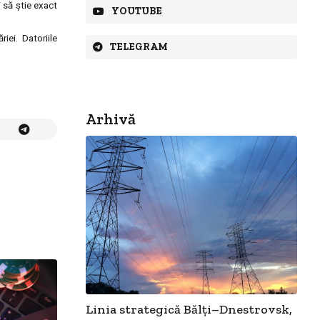
i să ştie exact
YOUTUBE
iei. Datoriile
TELEGRAM
Arhivă
Linia strategică Bălți–Dnestrovsk,