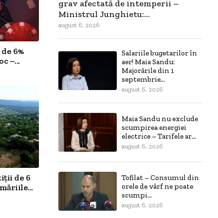
grav afectată de intemperii –
Ministrul Junghietu:...
august 6, 2026
 de 6%
Salariile bugetarilor în
c –...
aer! Maia Sandu:
Majorările din 1
septembrie...
august 6, 2026
Maia Sandu nu exclude
scumpirea energiei
electrice – Tarifele ar...
august 6, 2026
ții de 6
Tofilat – Consumul din
ăriile...
orele de vârf ne poate
scumpi...
august 6, 2026