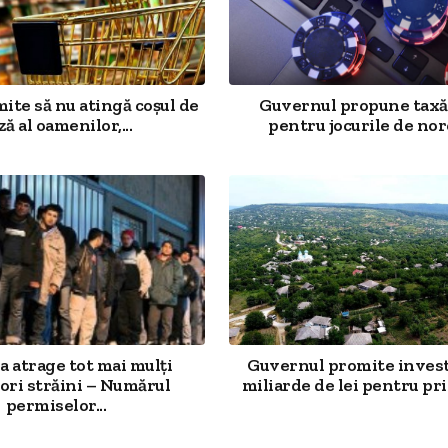
mite să nu atingă coșul de
Guvernul propune taxă
ză al oamenilor,...
pentru jocurile de noro
 atrage tot mai mulți
Guvernul promite investi
ori străini – Numărul
miliarde de lei pentru prim
permiselor...