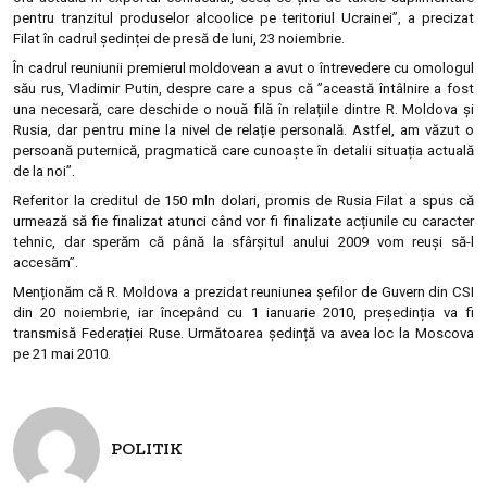
pentru tranzitul produselor alcoolice pe teritoriul Ucrainei”, a precizat
Filat în cadrul ședinței de presă de luni, 23 noiembrie.
În cadrul reuniunii premierul moldovean a avut o întrevedere cu omologul
său rus, Vladimir Putin, despre care a spus că ”această întâlnire a fost
una necesară, care deschide o nouă filă în relațiile dintre R. Moldova și
Rusia, dar pentru mine la nivel de relație personală. Astfel, am văzut o
persoană puternică, pragmatică care cunoaște în detalii situația actuală
de la noi”.
Referitor la creditul de 150 mln dolari, promis de Rusia Filat a spus că
urmează să fie finalizat atunci când vor fi finalizate acțiunile cu caracter
tehnic, dar sperăm că până la sfârșitul anului 2009 vom reuși să-l
accesăm”.
Menționăm că R. Moldova a prezidat reuniunea șefilor de Guvern din CSI
din 20 noiembrie, iar începând cu 1 ianuarie 2010, președinția va fi
transmisă Federației Ruse. Următoarea ședință va avea loc la Moscova
pe 21 mai 2010.
POLITIK