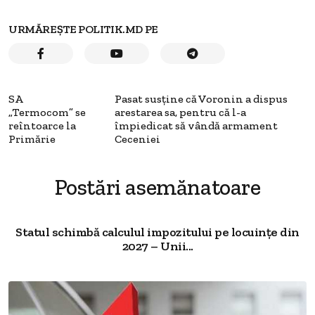
URMĂREȘTE POLITIK.MD PE
SA
Pasat susţine că Voronin a dispus
„Termocom” se
arestarea sa, pentru că l-a
reîntoarce la
împiedicat să vândă armament
Primărie
Ceceniei
Postări asemănatoare
Statul schimbă calculul impozitului pe locuințe din
2027 – Unii...