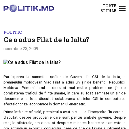
TOATE
STIRILE
POLITIC
Ce a adus Filat de la Ialta?
noiembrie 23, 2009
Participarea la summitul şefilor de Guvern din CSI de la Ialta, a
premierului moldovean Vlad Filat a adus un șir de beneficii Republicii
Moldova. Prim-ministrul a discutat mai multe probleme ce țin de
combaterea traficul de ființe umane, în care au fost semnate un șir de
documente, a fost discutat colaborarea statelor CSI în combaterea
efectelor crizei economice în domeniul energetic.
Prima întâlnire oficială, premierul a avut-o cu Iulia Timoșenko ”în care au
discutat despre provocările care sunt pentru ambele guverne, despre
relațiile bilaterale, am discutat despre eliminarea barierelor existente la
ora actuală în exportul coniacului, ceea ce ține de taxele suplimentare