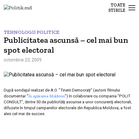
TOATE
STIRILE
TEHNOLOGII POLITICE
Publicitatea ascunsă – cel mai bun
spot electoral
octombrie 23, 2009
După sondajul realizat de
A.O. "Tinerii Democraţi"
(autorii filmului
În apărarea Moldovei
documentar "
")
în colaborare cu compania "POLIT
CONSULT", dintre 50 de publicităţi ascunse a unor concurenţi electorali,
difuzate în timpul campaniilor electorale din Republica Moldova, a fost
ales cel mai de succes.