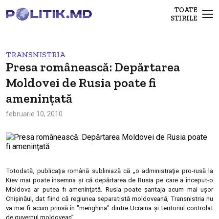
TOATE
STIRILE
TRANSNISTRIA
Presa românească: Depărtarea
Moldovei de Rusia poate fi
ameninţată
februarie 10, 2010
Totodată, publicaţia română subliniază că „o administraţie pro-rusă la
Kiev mai poate însemna şi că depărtarea de Rusia pe care a început-o
Moldova ar putea fi ameninţată. Rusia poate şantaja acum mai uşor
Chişinăul, dat fiind că regiunea separatistă moldoveană, Transnistria nu
va mai fi acum prinsă în "menghina" dintre Ucraina şi teritoriul controlat
de guvernul moldovean”.