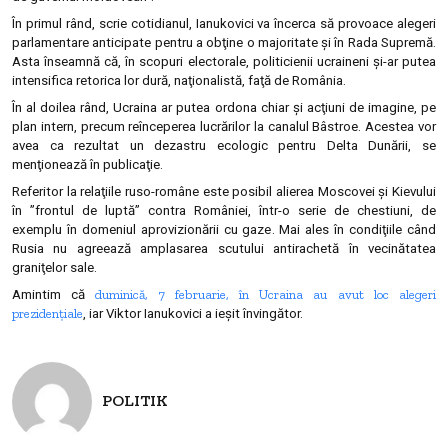
În primul rând, scrie cotidianul, Ianukovici va încerca să provoace alegeri
parlamentare anticipate pentru a obţine o majoritate şi în Rada Supremă.
Asta înseamnă că, în scopuri electorale, politicienii ucraineni şi-ar putea
intensifica retorica lor dură, naţionalistă, faţă de România.
În al doilea rând, Ucraina ar putea ordona chiar şi acţiuni de imagine, pe
plan intern, precum reînceperea lucrărilor la canalul Bâstroe. Acestea vor
avea ca rezultat un dezastru ecologic pentru Delta Dunării, se
menţionează în publicaţie.
Referitor la relaţiile ruso-române este posibil alierea Moscovei şi Kievului
în ”frontul de luptă” contra României, într-o serie de chestiuni, de
exemplu în domeniul aprovizionării cu gaze. Mai ales în condiţiile când
Rusia nu agreează amplasarea scutului antirachetă în vecinătatea
graniţelor sale.
duminică, 7 februarie, în Ucraina au avut loc alegeri
Amintim că
prezidențiale
, iar Viktor Ianukovici a ieșit învingător.
POLITIK