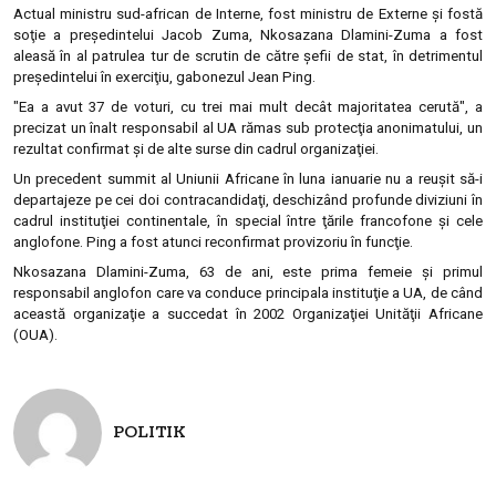
Actual ministru sud-african de Interne, fost ministru de Externe şi fostă
soţie a preşedintelui Jacob Zuma, Nkosazana Dlamini-Zuma a fost
aleasă în al patrulea tur de scrutin de către şefii de stat, în detrimentul
preşedintelui în exerciţiu, gabonezul Jean Ping.
"Ea a avut 37 de voturi, cu trei mai mult decât majoritatea cerută", a
precizat un înalt responsabil al UA rămas sub protecţia anonimatului, un
rezultat confirmat şi de alte surse din cadrul organizaţiei.
Un precedent summit al Uniunii Africane în luna ianuarie nu a reuşit să-i
departajeze pe cei doi contracandidaţi, deschizând profunde diviziuni în
cadrul instituţiei continentale, în special între ţările francofone şi cele
anglofone. Ping a fost atunci reconfirmat provizoriu în funcţie.
Nkosazana Dlamini-Zuma, 63 de ani, este prima femeie şi primul
responsabil anglofon care va conduce principala instituţie a UA, de când
această organizaţie a succedat în 2002 Organizaţiei Unităţii Africane
(OUA).
POLITIK