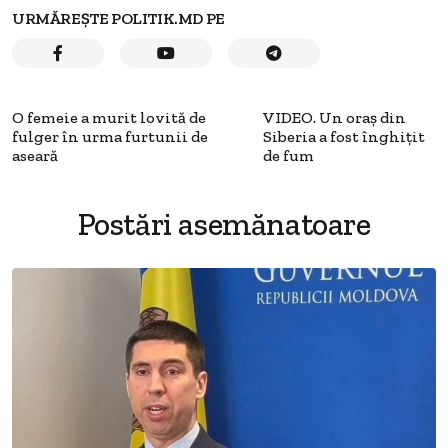
URMĂREȘTE POLITIK.MD PE
O femeie a murit lovită de
VIDEO. Un oraş din
fulger în urma furtunii de
Siberia a fost înghiţit
aseară
de fum
Postări asemănatoare