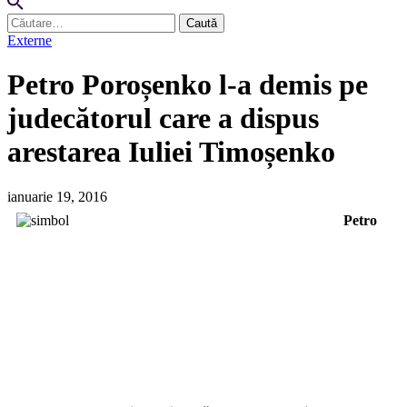
Caută
după:
Externe
Petro Poroșenko l-a demis pe
judecătorul care a dispus
arestarea Iuliei Timoșenko
ianuarie 19, 2016
Petro