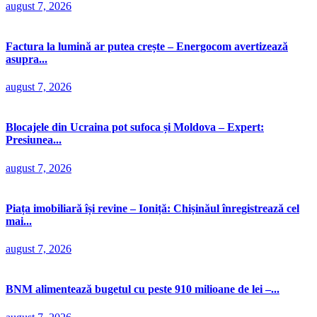
august 7, 2026
Factura la lumină ar putea crește – Energocom avertizează
asupra...
august 7, 2026
Blocajele din Ucraina pot sufoca și Moldova – Expert:
Presiunea...
august 7, 2026
Piața imobiliară își revine – Ioniță: Chișinăul înregistrează cel
mai...
august 7, 2026
BNM alimentează bugetul cu peste 910 milioane de lei –...