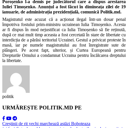
Poroșenko l-a demis pe judecătorul care a dispus arestarea
Iuliei Timoșenko. Anunțul a fost făcut în dimineața zilei de 19
ianuarie, de administrația prezidențială, comunică Politik.md.
Magistratul este acuzat că a acționat ilegal într-un dosar penal
împotriva fostului prim-ministru ucrainean Iulia Timoșenko. Acesta
ar fi dispus în mod nejustificat ca Iulia Timoșenko să fie reținută,
după ce mai mult timp aceasta a fost cercetată în stare de libertate cu
interdicția de a părăsi teritoriul Ucrainei. Gestul a privicat proteste în
masă, iar pe numele magistratului au fost înregistrate sute de
plângeri. Pe acest fapt, ulterior, și Curtea Europeană pentru
Drepturile Omului a condamnat Ucraina pentru încălcarea dreptului
la libertate.
politik
URMĂREȘTE POLITIK.MD PE
Creștinii de rit vechi marchează astăzi Boboteaza