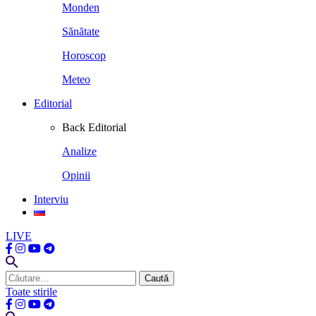
Monden
Sănătate
Horoscop
Meteo
Editorial
Back
Editorial
Analize
Opinii
Interviu
LIVE
Caută
după:
Toate stirile