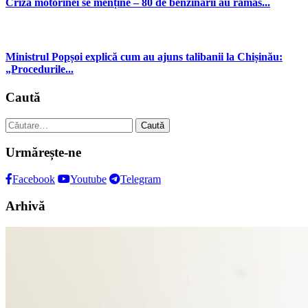
Criza motorinei se menține – 80 de benzinării au rămas...
Ministrul Popșoi explică cum au ajuns talibanii la Chișinău:
„Procedurile...
Caută
Caută
după:
Urmărește-ne
Facebook
Youtube
Telegram
Arhivă