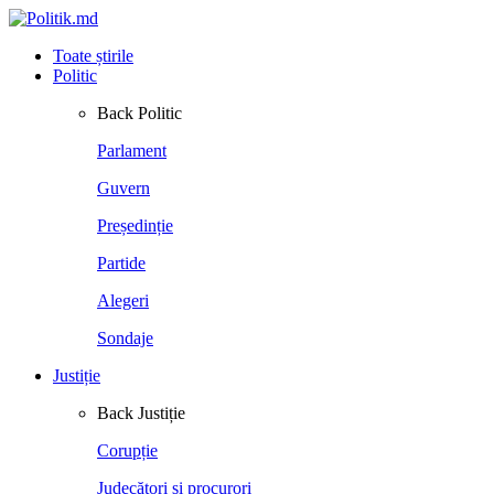
Toate știrile
Politic
Back
Politic
Parlament
Guvern
Președinție
Partide
Alegeri
Sondaje
Justiție
Back
Justiție
Corupție
Judecători și procurori