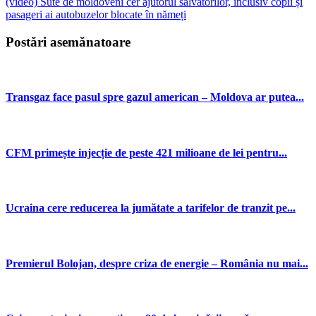
(video) Sute de moldoveni cer ajutorul salvatorilor, inclusiv copii și
pasageri ai autobuzelor blocate în nămeți
Postări asemănatoare
Transgaz face pasul spre gazul american – Moldova ar putea...
CFM primește injecție de peste 421 milioane de lei pentru...
Ucraina cere reducerea la jumătate a tarifelor de tranzit pe...
Premierul Bolojan, despre criza de energie – România nu mai...