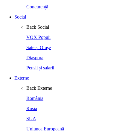
Concurență
Social
Back
Social
VOX Populi
Sate și Orașe
Diaspora
Pensii și salarii
Externe
Back
Externe
România
Rusia
SUA
Uniunea Europeană