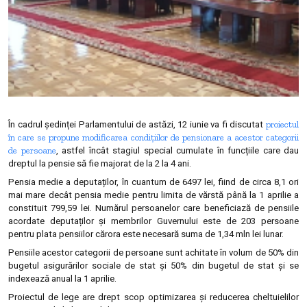
proiectul
În cadrul ședinței Parlamentului de astăzi, 12 iunie va fi discutat
în care se propune modificarea condițiilor de pensionare a acestor categorii
de persoane
, astfel încât stagiul special cumulate în funcțiile care dau
dreptul la pensie să fie majorat de la 2 la 4 ani.
Pensia medie a deputaților, în cuantum de 6497 lei, fiind de circa 8,1 ori
mai mare decât pensia medie pentru limita de vărstă până la 1 aprilie a
constituit 799,59 lei. Numărul persoanelor care beneficiază de pensiile
acordate deputaților și membrilor Guvernului este de 203 persoane
pentru plata pensiilor cărora este necesară suma de 1,34 mln lei lunar.
Pensiile acestor categorii de persoane sunt achitate în volum de 50% din
bugetul asigurărilor sociale de stat și 50% din bugetul de stat și se
indexează anual la 1 aprilie.
Proiectul de lege are drept scop optimizarea și reducerea cheltuielilor