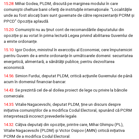
15.28:
Mihai Godea, PLDM, discută pe marginea modului în care
comuniştii cheltuie banii oferiţi de instituţiile internaţionale. “Localitățile
unde au fost alocaţi bani sunt guvernate de către reprezentanții PCRM și
PPCD” Opoziția aplaudă.
15.20:
Comuniștii nu au ținut cont de recomandările deputatului din
opoziție și au votat în prima lectură Legea privind abilitarea Guvernlui de
a emite ordonanțe.
15.10:
Igor Dodon, ministrul în exerccițiu al Economiei, cere împuterniciri
pentru Guvern de a emite ordonanţe în următoarele domenii: securitatea
energetică, alimentară, a sănătăţii publice, pentru dezvoltarea
economică.
14.56:
Simion Furdui, deputat PLDM, critică acţiunile Guvernului de până
acum în domeniul financiar-bancar.
14.43:
Se prezintă cel de-al doilea proiect de lege cu privire la băncile
comerciale.
14.35:
Vitalie Nagacevschi, deputat PLDM, ține un discurs despre
inițiativa comuniștilor de a modifica Codul Electoral, spunând că PCRM
interpretează incorect prevederile legale.
14.32:
Câţiva deputaţi din opoziţie, printre care, Mihai Ghimpu (PL),
Vitalie Nagacevschi (PLDM) și Victor Osipov (AMN) critică inițiativa
PCRM de a modifica Codul Electoral.