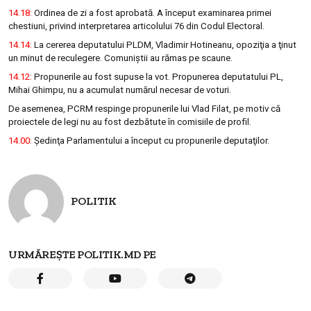
14.18:
Ordinea de zi a fost aprobată. A început examinarea primei
chestiuni, privind interpretarea articolului 76 din Codul Electoral.
14.14:
La cererea deputatului PLDM, Vladimir Hotineanu, opoziţia a ţinut
un minut de reculegere. Comuniştii au rămas pe scaune.
14.12:
Propunerile au fost supuse la vot. Propunerea deputatului PL,
Mihai Ghimpu, nu a acumulat numărul necesar de voturi.
De asemenea, PCRM respinge propunerile lui Vlad Filat, pe motiv că
proiectele de legi nu au fost dezbătute în comisiile de profil.
14.00:
Şedinţa Parlamentului a început cu propunerile deputaţilor.
POLITIK
URMĂREȘTE POLITIK.MD PE