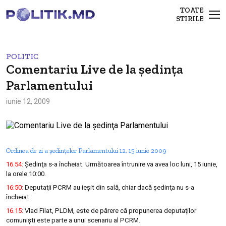
TOATE
STIRILE
POLITIC
Comentariu Live de la şedinţa
Parlamentului
iunie 12, 2009
Ordinea de zi a şedinţelor Parlamentului 12, 15 iunie 2009
16.54:
Şedinţa s-a încheiat. Următoarea întrunire va avea loc luni, 15 iunie,
la orele 10:00.
16:50:
Deputaţii PCRM au ieşit din sală, chiar dacă şedinţa nu s-a
încheiat.
16.15:
Vlad Filat, PLDM, este de părere că propunerea deputaţilor
comunişti este parte a unui scenariu al PCRM.