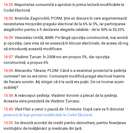
16.33:
Majoritatea comunistă a aprobat în prima lectură modificările la
Codul Electoral.
16.00:
Anatolie Zagorodnîi, PCRM, ține un discurs în care argumentează
necesitatea micșorării pragului electoral de la 6% la 5%, iar participarea
alegătorilor pentru a fi declarate alegerile valabile - de la 50% la 33,33%.
16:09
:
Veaceslav Untilă, AMN: Pe lângă opoziţia constructivă, mai există
şi opoziţia, care vrea să se unească în blocuri electorale, de aceea vă rog
să introduceţi această modificare.
16:07:
Vladimir Ţurcan: În 2008 noi am propus 5%, dar opoziţia
constructivă, a propus 6%.
16:04:
Alexandru Tănase, PLDM: Când s-a examinat proiectul la şedința
comisiei? Ieri nu era nimic. Comuniştii modifică pragul electoral înainte
de fiecare scrutin. Aţi strigat că 6 la sută era puţin. De ce tocmai acum
scădeţi?
15.54:
A reânceput şedinţa. Vladimir Voronin a plecat de la şedinţa.
Aceasta este prezidată de Vladimir Ţurcanu.
15.40:
Vlad Filat a cerut o pauză de 15 minute. După care va fi discutat
proiectul de lege privind modificările în Codul Electoral
.
15.35:
Se discută acordul de credit pentru dezvoltare, pentru finanţarea
instituţiilor de învăţământ şi medicale din ţară.