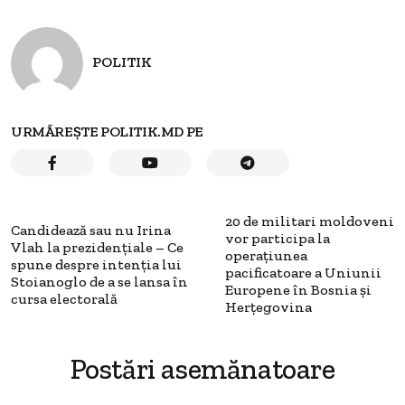
POLITIK
URMĂREȘTE POLITIK.MD PE
20 de militari moldoveni
Candidează sau nu Irina
vor participa la
Vlah la prezidențiale – Ce
operațiunea
spune despre intenția lui
pacificatoare a Uniunii
Stoianoglo de a se lansa în
Europene în Bosnia și
cursa electorală
Herțegovina
Postări asemănatoare