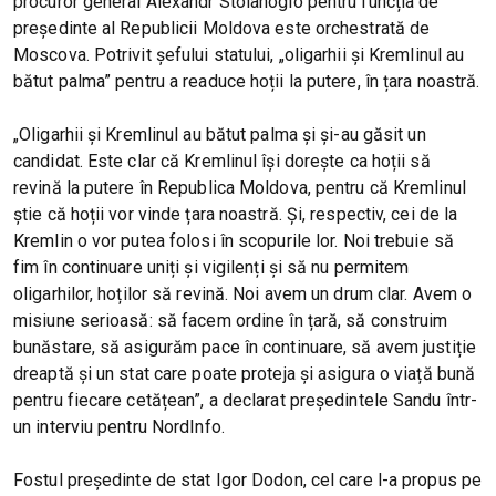
procuror general Alexandr Stoianoglo pentru funcția de
președinte al Republicii Moldova este orchestrată de
Moscova. Potrivit șefului statului, „oligarhii și Kremlinul au
bătut palma” pentru a readuce hoții la putere, în țara noastră.
„Oligarhii și Kremlinul au bătut palma și și-au găsit un
candidat. Este clar că Kremlinul își dorește ca hoții să
revină la putere în Republica Moldova, pentru că Kremlinul
știe că hoții vor vinde țara noastră. Și, respectiv, cei de la
Kremlin o vor putea folosi în scopurile lor. Noi trebuie să
fim în continuare uniți și vigilenți și să nu permitem
oligarhilor, hoților să revină. Noi avem un drum clar. Avem o
misiune serioasă: să facem ordine în țară, să construim
bunăstare, să asigurăm pace în continuare, să avem justiție
dreaptă și un stat care poate proteja și asigura o viață bună
pentru fiecare cetățean”, a declarat președintele Sandu într-
un interviu pentru NordInfo.
Fostul președinte de stat Igor Dodon, cel care l-a propus pe