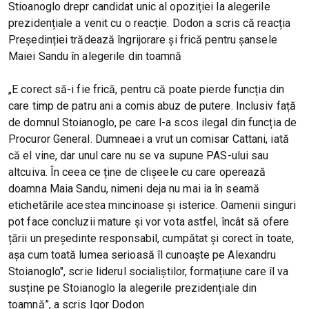
Stioanoglo drepr candidat unic al opoziției la alegerile
prezidențiale a venit cu o reacție. Dodon a scris că reacția
Președinției trădează îngrijorare și frică pentru șansele
Maiei Sandu în alegerile din toamnă
„E corect să-i fie frică, pentru că poate pierde funcția din
care timp de patru ani a comis abuz de putere. Inclusiv față
de domnul Stoianoglo, pe care l-a scos ilegal din funcția de
Procuror General. Dumneaei a vrut un comisar Cattani, iată
că el vine, dar unul care nu se va supune PAS-ului sau
altcuiva. În ceea ce ține de clișeele cu care operează
doamna Maia Sandu, nimeni deja nu mai ia în seamă
etichetările acestea mincinoase și isterice. Oamenii singuri
pot face concluzii mature și vor vota astfel, încât să ofere
țării un președinte responsabil, cumpătat și corect în toate,
așa cum toată lumea serioasă îl cunoaște pe Alexandru
Stoianoglo", scrie liderul socialiștilor, formațiune care îl va
susține pe Stoianoglo la alegerile prezidențiale din
toamnă”, a scris Igor Dodon