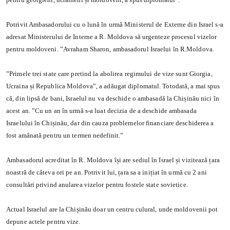
Potrivit Ambasadorului cu o lună în urmă Ministerul de Externe din Israel s-a
adresat Ministerului de Interne a
R. Moldova să urgenteze procesul vizelor
pentru moldoveni. ”Avraham Sharon, ambasadorul Israelui în R.Moldova.
”Primele trei state care pretind la abolirea regimului de vize sunt Giorgia,
Ucraina și Republica Moldova”, a adăugat diplomatul. Totodată, a mai spus
că, din lipsă de bani, Israelul nu va deschide o ambasadă la Chișinău nici în
acest an. ”Cu un an în urmă s-a luat decizia de a deschide ambasada
Israelului în Chișinău, dar din cauza problemelor financiare deschiderea a
fost amânată pentru un termen nedefinit.”
Ambasadorul acreditat în R. Moldova își are sediul în Israel și vizitează țara
noastră de câteva ori pe an. Potrivit lui, țara sa a inițiat în urmă cu 2 ani
consultări privind anularea vizelor pentru fostele state sovietice.
Actual Israelul are la Chișinău doar un centru culural, unde moldovenii pot
depune actele pentru vize.