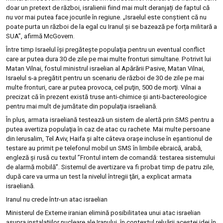
doar un pretext de război, isralienii fiind mai mult deranjați de faptul că
nu vor mai putea face jocurile în regiune. „Israelul este conștient că nu
poate purta un război de la egal cu Iranul și se bazează pe forța militară a
SUA”, afirmă McGovern.
Între timp Israelul îşi pregăteşte populaţia pentru un eventual conflict
care ar putea dura 30 de zile pe mai multe fronturi simultane. Potrivit lui
Matan Vilnai, fostul ministrul israelian al Apărării Pasive, Matan Vilnai,
Israelul s-a pregătit pentru un scenariu de război de 30 de zile pe mai
multe fronturi, care ar putea provoca, cel puţin, 500 de morţi. Vilnai a
precizat că în prezent există truse anti-chimice şi anti-bactereologice
pentru mai mult de jumătate din populaţia israeliană.
În plus, armata israeliană testează un sistem de alertă prin SMS pentru a
putea avertiza populaţia în caz de atac cu rachete. Mai multe persoane
din Ierusalim, Tel Aviv, Haifa şi alte câteva oraşe incluse în eşantionul de
testare au primit pe telefonul mobil un SMS în limbile ebraică, arabă,
engleză şi rusă cu textul ”Frontul intern de comandă: testarea sistemului
de alarmă mobilă”. Sistemul de avertizare va fi probat timp de patru zile,
după care va urma un test la nivelul întregii ţări, a explicat armata
israeliană.
Iranul nu crede într-un atac israelian
Ministerul de Externe iranian elimină posibilitatea unui atac israelian
asupra instalaţiilor nucleare ale Iranului, în contextul reluării acestei idei în