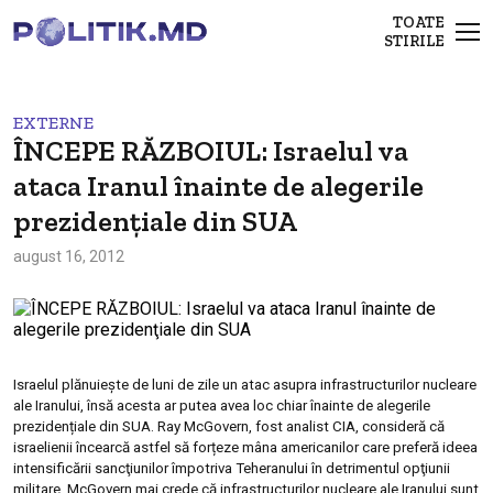
TOATE
STIRILE
EXTERNE
ÎNCEPE RĂZBOIUL: Israelul va
ataca Iranul înainte de alegerile
prezidenţiale din SUA
august 16, 2012
Israelul plănuiește de luni de zile un atac asupra infrastructurilor nucleare
ale Iranului, însă acesta ar putea avea loc chiar înainte de alegerile
prezidențiale din SUA. Ray McGovern, fost analist CIA, consideră că
israelienii încearcă astfel să forțeze mâna americanilor care preferă ideea
intensificării sancţiunilor împotriva Teheranului în detrimentul opţiunii
militare. McGovern mai crede că infrastructurilor nucleare ale Iranului sunt