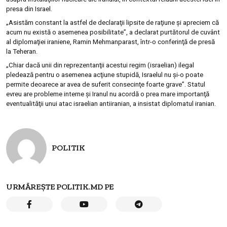
presa din Israel.
„Asistăm constant la astfel de declaraţii lipsite de raţiune şi apreciem că
acum nu există o asemenea posibilitate”, a declarat purtătorul de cuvânt
al diplomaţiei iraniene, Ramin Mehmanparast, într-o conferinţă de presă
la Teheran.
„Chiar dacă unii din reprezentanţii acestui regim (israelian) ilegal
pledează pentru o asemenea acţiune stupidă, Israelul nu şi-o poate
permite deoarece ar avea de suferit consecinţe foarte grave”. Statul
evreu are probleme interne şi Iranul nu acordă o prea mare importanţă
eventualităţii unui atac israelian antiiranian, a insistat diplomatul iranian.
POLITIK
URMĂREȘTE POLITIK.MD PE