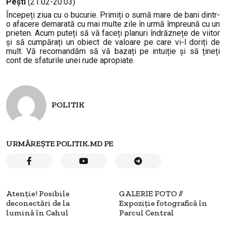
Peşti
(21.02-20.03)
Începeți ziua cu o bucurie. Primiți o sumă mare de bani dintr-
o afacere demarată cu mai multe zile în urmă împreună cu un
prieten. Acum puteți să vă faceți planuri îndrăznețe de viitor
și să cumpărați un obiect de valoare pe care vi-l doriți de
mult. Vă recomandăm să vă bazați pe intuiție și să țineți
cont de sfaturile unei rude apropiate.
POLITIK
URMĂREȘTE POLITIK.MD PE
Atenție! Posibile
GALERIE FOTO //
deconectări de la
Expoziție fotografică în
lumină în Cahul
Parcul Central