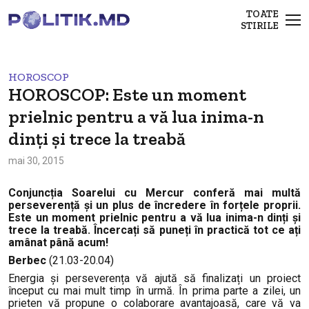
TOATE
STIRILE
HOROSCOP
HOROSCOP: Este un moment
prielnic pentru a vă lua inima-n
dinți și trece la treabă
mai 30, 2015
Conjuncția Soarelui cu Mercur conferă mai multă
perseverență și un plus de încredere în forțele proprii.
Este un moment prielnic pentru a vă lua inima-n dinți și
trece la treabă. Încercați să puneți în practică tot ce ați
amânat până acum!
Berbec
(21.03-20.04)
Energia și perseverența vă ajută să finalizați un proiect
început cu mai mult timp în urmă. În prima parte a zilei, un
prieten vă propune o colaborare avantajoasă, care vă va