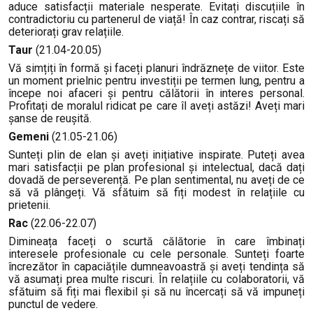
aduce satisfacții materiale nesperate. Evitați discuțiile în
contradictoriu cu partenerul de viață! În caz contrar, riscați să
deteriorați grav relațiile.
Taur
(21.04-20.05)
Vă simțiți în formă și faceți planuri îndrăznețe de viitor. Este
un moment prielnic pentru investiții pe termen lung, pentru a
începe noi afaceri și pentru călătorii în interes personal.
Profitați de moralul ridicat pe care îl aveți astăzi! Aveți mari
șanse de reușită.
Gemeni
(21.05-21.06)
Sunteți plin de elan și aveți inițiative inspirate. Puteți avea
mari satisfacții pe plan profesional și intelectual, dacă dați
dovadă de perseverență. Pe plan sentimental, nu aveți de ce
să vă plângeți. Vă sfătuim să fiți modest în relațiile cu
prietenii.
Rac
(22.06-22.07)
Dimineața faceți o scurtă călătorie în care îmbinați
interesele profesionale cu cele personale. Sunteți foarte
încrezător în capaciățile dumneavoastră și aveți tendința să
vă asumați prea multe riscuri. În relațiile cu colaboratorii, vă
sfătuim să fiți mai flexibil și să nu încercați să vă impuneți
punctul de vedere.