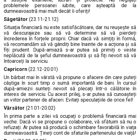
problemele persoanei iubite, care așteaptă de la
dumneavoastră mai mult decât îi oferiți!
Săgetător
(23.11-21.12)
Situația financiară nu este satisfăcătoare, dar nu reușește să
vă descurajeze sau să vă determine să vă pierdeți
încrederea în forțele proprii. Chiar dacă vă simțiți în formă,
vă recomandăm să vă gândiți bine înainte de a acționa și să
fiți prudent. După-amiază s-ar putea să primiți o veste
neplăcută de la șeful dumneavoastră și să fiți nevoit să vă
întoarceți la serviciu.
Capricorn
(22.12-20.01)
Un bărbat mai în vârstă vă propune o afacere din care puteți
câștiga în scurt timp o sumă importantă de bani. În cursul
după-amiezii sunteți nevoit să plecați într-o călătorie în
interes de serviciu. Cu acest prilej, s-ar putea să cunoașteți
un viitor partener de afaceri. Evitați speculațiile de orice fel!
Vărsător
(21.01-20.02)
În prima parte a zilei vă ocupați o problemă financiară mai
veche. Dacă vi se propune o colaborare, vă sfătuim să nu o
refuzați. Ar putea să producă o schimbare favorabilă în viața
dumneavoastră. Țineți cont de sfaturile partenerului de viață!