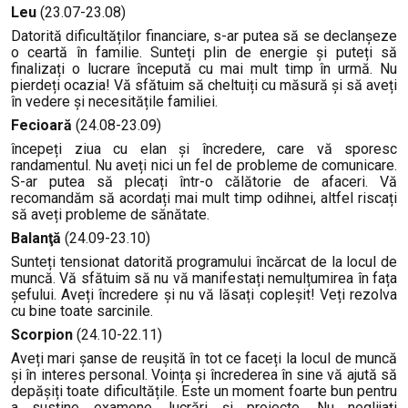
Leu
(23.07-23.08)
Datorită dificultăților financiare, s-ar putea să se declanșeze
o ceartă în familie. Sunteți plin de energie și puteți să
finalizați o lucrare începută cu mai mult timp în urmă. Nu
pierdeți ocazia! Vă sfătuim să cheltuiți cu măsură și să aveți
în vedere și necesitățile familiei.
Fecioară
(24.08-23.09)
începeți ziua cu elan și încredere, care vă sporesc
randamentul. Nu aveți nici un fel de probleme de comunicare.
S-ar putea să plecați într-o călătorie de afaceri. Vă
recomandăm să acordați mai mult timp odihnei, altfel riscați
să aveți probleme de sănătate.
Balanţă
(24.09-23.10)
Sunteți tensionat datorită programului încărcat de la locul de
muncă. Vă sfătuim să nu vă manifestați nemulțumirea în fața
șefului. Aveți încredere și nu vă lăsați copleșit! Veți rezolva
cu bine toate sarcinile.
Scorpion
(24.10-22.11)
Aveți mari șanse de reușită în tot ce faceți la locul de muncă
și în interes personal. Voința și încrederea în sine vă ajută să
depășiți toate dificultățile. Este un moment foarte bun pentru
a susține examene, lucrări și proiecte. Nu neglijați