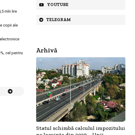
YOUTUBE
,5 mln lire
TELEGRAM
e copii ale
 electronice
Arhivă
2%, cel pentru
Statul schimbă calculul impozitului
pe locuințe din 2027 – Unii...