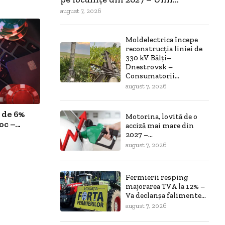
august 7, 2026
Moldelectrica începe
reconstrucția liniei de
330 kV Bălți–
Dnestrovsk –
Consumatorii...
august 7, 2026
 de 6%
Motorina, lovită de o
c –...
acciză mai mare din
2027 –...
august 7, 2026
Fermierii resping
majorarea TVA la 12% –
Va declanșa falimente...
august 7, 2026