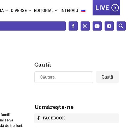
LIVE
RĂ
DIVERSE
EDITORIAL
INTERVIU
Caută
Caută
după:
Urmărește-ne
familii
FACEBOOK
ial se va
ă de trei luni: