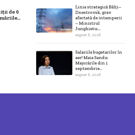
Linia strategică Bălți–
ții de 6
Dnestrovsk, grav
ăriile...
afectată de intemperii
– Ministrul
Junghietu:...
august 6, 2026
Salariile bugetarilor în
aer! Maia Sandu:
Majorările din 1
septembrie...
august 6, 2026