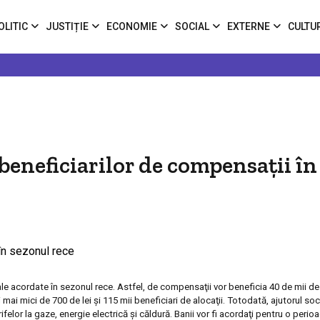
OLITIC
JUSTIȚIE
ECONOMIE
SOCIAL
EXTERNE
CULTU
eneficiarilor de compensaţii în
e acordate în sezonul rece. Astfel, de compensaţii vor beneficia 40 de mii de 
 mai mici de 700 de lei şi 115 mii beneficiari de alocaţii. Totodată, ajutorul soc
elor la gaze, energie electrică şi căldură.
Banii vor fi acordaţi pentru o perioad