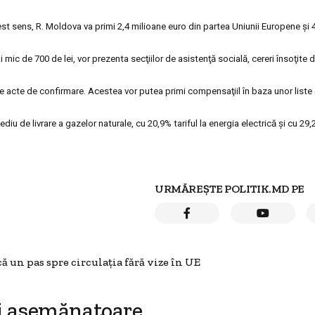
cest sens, R. Moldova va primi 2,4 milioane euro din partea Uniunii Europene şi 4
mic de 700 de lei, vor prezenta secţiilor de asistenţă socială, cereri însoţite d
te acte de confirmare. Acestea vor putea primi compensaţiil în baza unor liste
iu de livrare a gazelor naturale, cu 20,9% tariful la energia electrică şi cu 29,
URMĂREȘTE POLITIK.MD PE
ă un pas spre circulaţia fără vize în UE
i asemănatoare