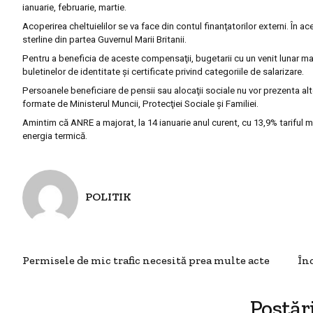
ianuarie, februarie, martie.
Acoperirea cheltuielilor se va face din contul finanţatorilor externi. În a
sterline din partea Guvernul Marii Britanii.
Pentru a beneficia de aceste compensaţii, bugetarii cu un venit lunar mai 
buletinelor de identitate şi certificate privind categoriile de salarizare.
Persoanele beneficiare de pensii sau alocaţii sociale nu vor prezenta al
formate de Ministerul Muncii, Protecţiei Sociale şi Familiei.
Amintim că ANRE a majorat, la 14 ianuarie anul curent, cu 13,9% tariful med
energia termică.
POLITIK
Permisele de mic trafic necesită prea multe acte
Înc
Postăr