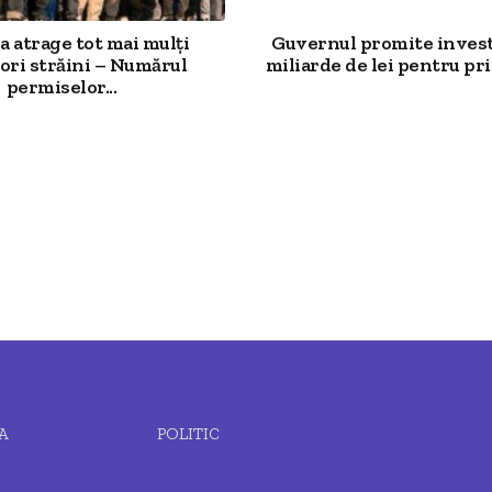
 atrage tot mai mulți
Guvernul promite investi
ori străini – Numărul
miliarde de lei pentru prim
permiselor...
A
POLITIC