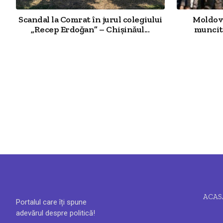
Scandal la Comrat în jurul colegiului
Moldova
„Recep Erdoğan” – Chișinăul...
muncit
ACAS
Portalul care îți spune
adevărul despre politică!