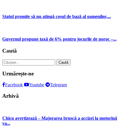
Statul promite să nu atingă coșul de bază al oamenilor,...
Guvernul propune taxă de 6% pentru jocurile de noroc –...
Caută
Caută
după:
Urmărește-ne
Facebook
Youtube
Telegram
Arhivă
Chicu avertizează – Majorarea bruscă a accizei la motorină
va...