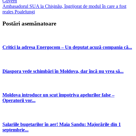
Guvern
Ambasadorul SUA la Chișinău, îngrijorat de modul în care a fost
reales Poalelungi
Postări asemănatoare
Critici la adresa Energocom – Un deputat acuză compania că...
Diaspora vede schimbări în Moldova, dar încă nu vrea să...
Moldova introduce un scut împotriva apelurilor false –
Operatorii vor...
Salariile bugetarilor în aer! Maia Sandu: Majorările din 1
septembrie...