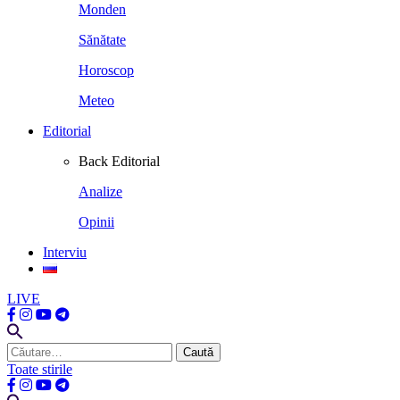
Monden
Sănătate
Horoscop
Meteo
Editorial
Back
Editorial
Analize
Opinii
Interviu
LIVE
Caută
după:
Toate stirile