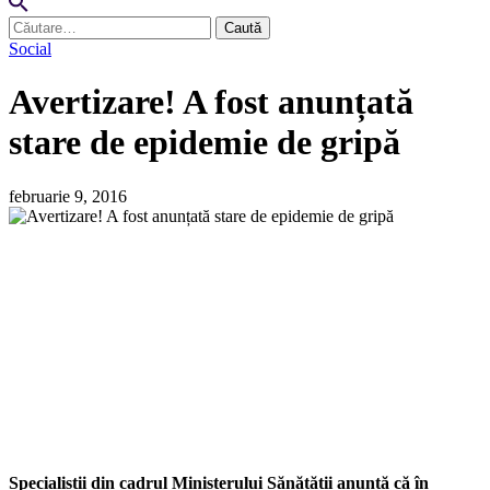
Caută
după:
Social
Avertizare! A fost anunțată
stare de epidemie de gripă
februarie 9, 2016
Specialiștii din cadrul Ministerului Sănătății anunță că în