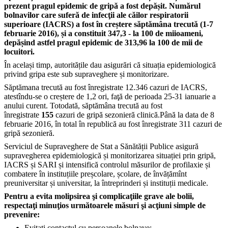
prezent pragul epidemic de gripă a fost depășit.
Numărul
bolnavilor care suferă de infecţii ale căilor respiratorii
superioare (IACRS) a fost în creștere săptămâna trecută (1-7
februarie 2016), și a constituit 347,3
-
la 100
de mii
oameni
,
depășind astfel pragul epidemic de 313,96 la 100
de mii de
locuitori
.
În același timp, autoritățile dau asigurări că situația epidemiologică
privind gripa este sub supraveghere și monitorizare.
Săptămana trecută au fost înregistrate 12.346 cazuri de IACRS,
atestîndu-se o creștere de 1,2 ori, faţă de perioada 25-31 ianuarie a
anului curent. Totodată, săptămâna trecută au fost
înregistrate
155
cazuri de gripă sezonieră clinică.
Până la data de 8
februarie 2016, în total în republică au fost înregistrate 311 cazuri de
gripă sezonieră.
Serviciul de Supraveghere de Stat a Sănătății Publice asigură
supravegherea epidemiologică și monitorizarea situației prin gripă,
IACRS și SARI și intensifică controlul măsurilor de profilaxie și
combatere în instituțiile preșcolare, școlare, de învățămînt
preuniversitar și universitar, la întreprinderi și instituții medicale.
Pentru a evita molipsirea şi complicaţiile grave ale bolii,
respectaţi minuţios următoarele măsuri şi acţiuni simple de
prevenire:
Evitaţi contactul cu persoanele bolnave;