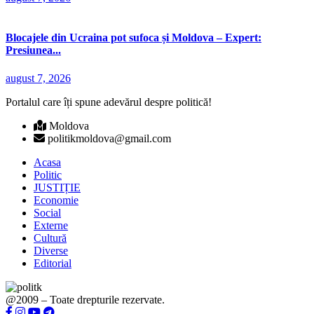
Blocajele din Ucraina pot sufoca și Moldova – Expert:
Presiunea...
august 7, 2026
Portalul care îți spune adevărul despre politică!
Moldova
politikmoldova@gmail.com
Acasa
Politic
JUSTIȚIE
Economie
Social
Externe
Cultură
Diverse
Editorial
@2009 – Toate drepturile rezervate.