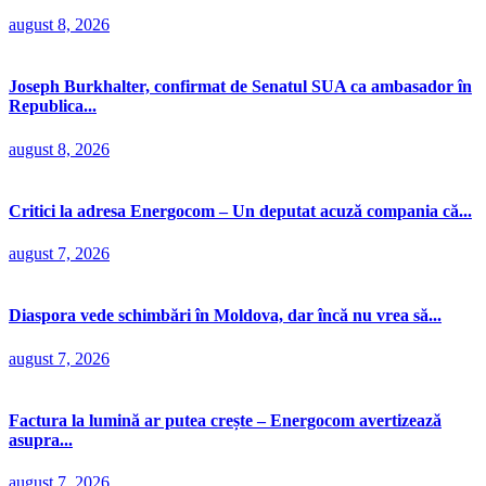
august 8, 2026
Joseph Burkhalter, confirmat de Senatul SUA ca ambasador în
Republica...
august 8, 2026
Critici la adresa Energocom – Un deputat acuză compania că...
august 7, 2026
Diaspora vede schimbări în Moldova, dar încă nu vrea să...
august 7, 2026
Factura la lumină ar putea crește – Energocom avertizează
asupra...
august 7, 2026