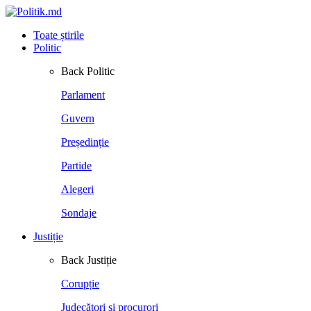
Toate știrile
Politic
Back
Politic
Parlament
Guvern
Președinție
Partide
Alegeri
Sondaje
Justiție
Back
Justiție
Corupție
Judecători și procurori