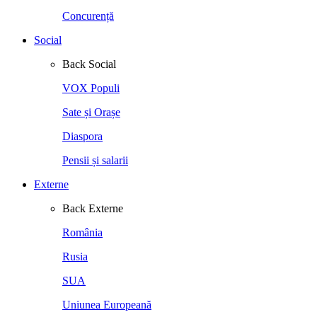
Concurență
Social
Back
Social
VOX Populi
Sate și Orașe
Diaspora
Pensii și salarii
Externe
Back
Externe
România
Rusia
SUA
Uniunea Europeană