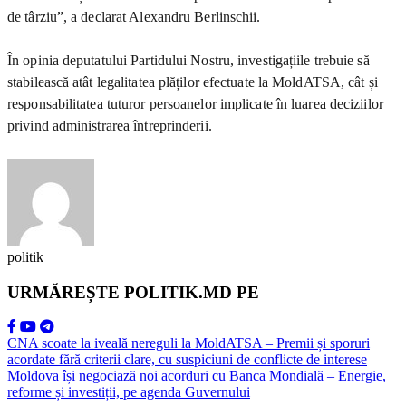
de târziu”, a declarat Alexandru Berlinschii.
În opinia deputatului Partidului Nostru, investigațiile trebuie să
stabilească atât legalitatea plăților efectuate la MoldATSA, cât și
responsabilitatea tuturor persoanelor implicate în luarea deciziilor
privind administrarea întreprinderii.
politik
URMĂREȘTE POLITIK.MD PE
CNA scoate la iveală nereguli la MoldATSA – Premii și sporuri
acordate fără criterii clare, cu suspiciuni de conflicte de interese
Moldova își negociază noi acorduri cu Banca Mondială – Energie,
reforme și investiții, pe agenda Guvernului