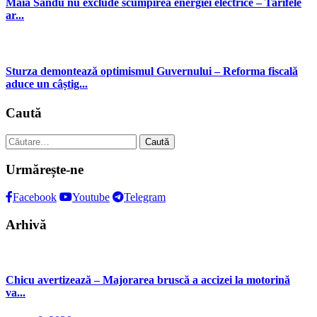
Maia Sandu nu exclude scumpirea energiei electrice – Tarifele
ar...
Sturza demontează optimismul Guvernului – Reforma fiscală
aduce un câștig...
Caută
Caută
după:
Urmărește-ne
Facebook
Youtube
Telegram
Arhivă
Chicu avertizează – Majorarea bruscă a accizei la motorină
va...