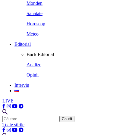
Monden
Sănătate
Horoscop
Meteo
Editorial
Back
Editorial
Analize
Opinii
Interviu
LIVE
Caută
după:
Toate stirile