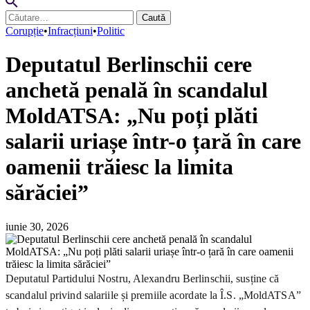
Caută
după:
Corupție
•
Infracțiuni
•
Politic
Deputatul Berlinschii cere
anchetă penală în scandalul
MoldATSA: „Nu poți plăti
salarii uriașe într-o țară în care
oamenii trăiesc la limita
sărăciei”
iunie 30, 2026
Deputatul Partidului Nostru, Alexandru Berlinschii, susține că
scandalul privind salariile și premiile acordate la Î.S. „MoldATSA”