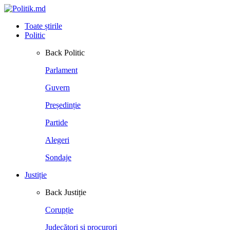
Toate știrile
Politic
Back
Politic
Parlament
Guvern
Președinție
Partide
Alegeri
Sondaje
Justiție
Back
Justiție
Corupție
Judecători și procurori