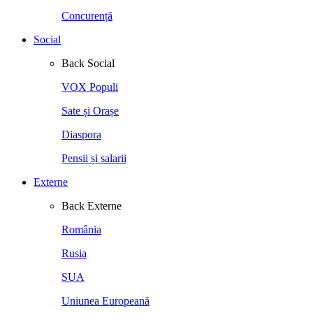
Concurență
Social
Back
Social
VOX Populi
Sate și Orașe
Diaspora
Pensii și salarii
Externe
Back
Externe
România
Rusia
SUA
Uniunea Europeană