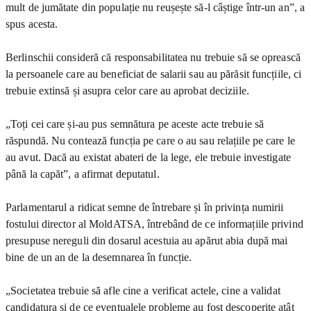
mult de jumătate din populație nu reușește să-l câștige într-un an”, a
spus acesta.
Berlinschii consideră că responsabilitatea nu trebuie să se oprească
la persoanele care au beneficiat de salarii sau au părăsit funcțiile, ci
trebuie extinsă și asupra celor care au aprobat deciziile.
„Toți cei care și-au pus semnătura pe aceste acte trebuie să
răspundă. Nu contează funcția pe care o au sau relațiile pe care le
au avut. Dacă au existat abateri de la lege, ele trebuie investigate
până la capăt”, a afirmat deputatul.
Parlamentarul a ridicat semne de întrebare și în privința numirii
fostului director al MoldATSA, întrebând de ce informațiile privind
presupuse nereguli din dosarul acestuia au apărut abia după mai
bine de un an de la desemnarea în funcție.
„Societatea trebuie să afle cine a verificat actele, cine a validat
candidatura și de ce eventualele probleme au fost descoperite atât