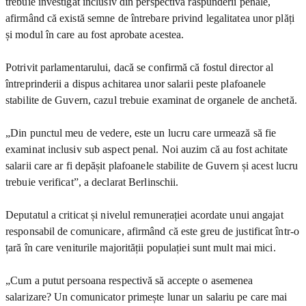
trebuie investigat inclusiv din perspectiva răspunderii penale,
afirmând că există semne de întrebare privind legalitatea unor plăți
și modul în care au fost aprobate acestea.
Potrivit parlamentarului, dacă se confirmă că fostul director al
întreprinderii a dispus achitarea unor salarii peste plafoanele
stabilite de Guvern, cazul trebuie examinat de organele de anchetă.
„Din punctul meu de vedere, este un lucru care urmează să fie
examinat inclusiv sub aspect penal. Noi auzim că au fost achitate
salarii care ar fi depășit plafoanele stabilite de Guvern și acest lucru
trebuie verificat”, a declarat Berlinschii.
Deputatul a criticat și nivelul remunerației acordate unui angajat
responsabil de comunicare, afirmând că este greu de justificat într-o
țară în care veniturile majorității populației sunt mult mai mici.
„Cum a putut persoana respectivă să accepte o asemenea
salarizare? Un comunicator primește lunar un salariu pe care mai