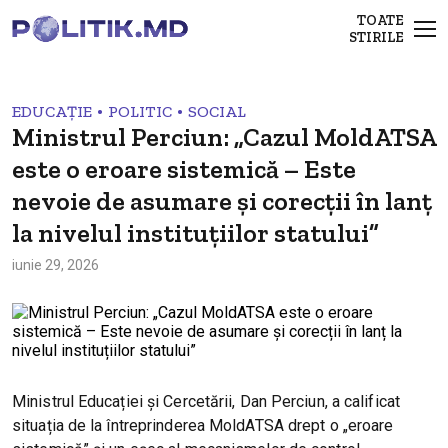
TOATE
STIRILE
•
•
EDUCAȚIE
POLITIC
SOCIAL
Ministrul Perciun: „Cazul MoldATSA
este o eroare sistemică – Este
nevoie de asumare și corecții în lanț
la nivelul instituțiilor statului”
iunie 29, 2026
Ministrul Educației și Cercetării, Dan Perciun, a calificat
situația de la întreprinderea MoldATSA drept o „eroare