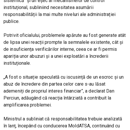
sistemică” și un eșec al mecanismelor de control
instituțional, subliniind necesitatea asumării
responsabilității la mai multe niveluri ale administrației
publice.
Potrivit oficialului, problemele apărute au fost generate atât
de lipsa unei reacții prompte la semnalele existente, cât și
de insuficiența verificărilor interne, ceea ce ar fi permis
apariția unor abuzuri și a unei exploatări a încrederii
instituționale.
„A fost o situație speculată cu iscusință de un escroc și un
abuz de încredere din partea celor care s-au lăsat
ademeniți de propriul interes financiar”, a declarat Dan
Perciun, adăugând că reacția întârziată a contribuit la
amplificarea problemei.
Ministrul a subliniat că responsabilitatea trebuie analizată
în lanț, începând cu conducerea MoldATSA, continuând cu