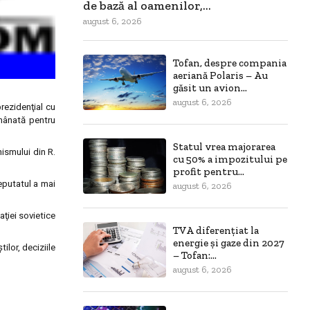
de bază al oamenilor,...
august 6, 2026
Tofan, despre compania
aeriană Polaris – Au
găsit un avion...
august 6, 2026
prezidenţial cu
amânată pentru
Statul vrea majorarea
ismului din R.
cu 50% a impozitului pe
profit pentru...
eputatul a mai
august 6, 2026
ţiei sovietice
TVA diferențiat la
energie și gaze din 2027
ilor, deciziile
– Tofan:...
august 6, 2026