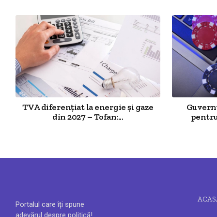
TVA diferențiat la energie și gaze
Guvernu
din 2027 – Tofan:...
pentru 
ACAS
Portalul care îți spune
adevărul despre politică!