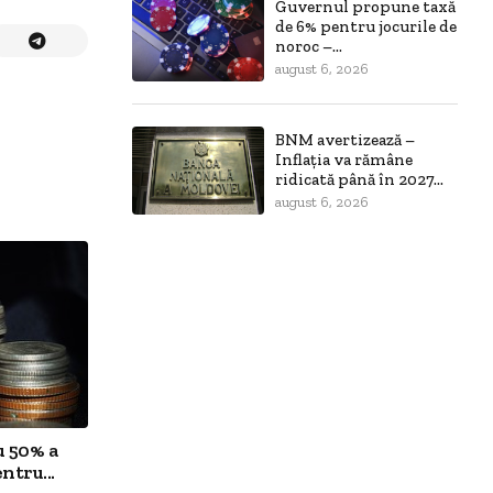
Guvernul propune taxă
de 6% pentru jocurile de
noroc –...
august 6, 2026
BNM avertizează –
Inflația va rămâne
ridicată până în 2027...
august 6, 2026
u 50% a
ntru...