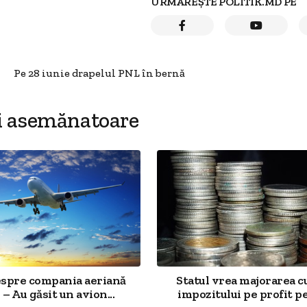
URMĂREȘTE POLITIK.MD PE
Pe 28 iunie drapelul PNL în bernă
i asemănatoare
espre compania aeriană
Statul vrea majorarea c
 – Au găsit un avion...
impozitului pe profit pe