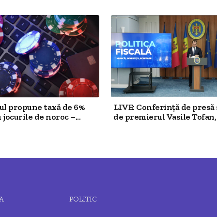
l propune taxă de 6%
LIVE: Conferință de presă
jocurile de noroc –...
de premierul Vasile Tofan, 
A
POLITIC