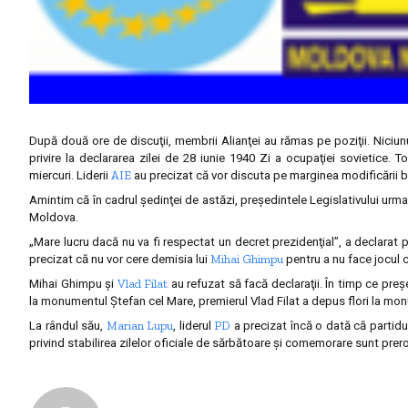
După două ore de discuţii, membrii Alianţei au rămas pe poziţii. Niciunul
privire la declararea zilei de 28 iunie 1940 Zi a ocupaţiei sovietice.
AIE
miercuri. Liderii
au precizat că vor discuta pe marginea modificării b
Amintim că în cadrul şedinţei de astăzi, preşedintele Legislativului urm
Moldova.
„Mare lucru dacă nu va fi respectat un decret prezidenţial”, a declarat
Mihai Ghimpu
precizat că nu vor cere demisia lui
pentru a nu face jocul 
Vlad Filat
Mihai Ghimpu şi
au refuzat să facă declaraţii. În timp ce pre
la monumentul Ştefan cel Mare, premierul Vlad Filat a depus flori la mon
Marian Lupu
PD
La rândul său,
, liderul
a precizat încă o dată că partidul
privind stabilirea zilelor oficiale de sărbătoare şi comemorare sunt prer