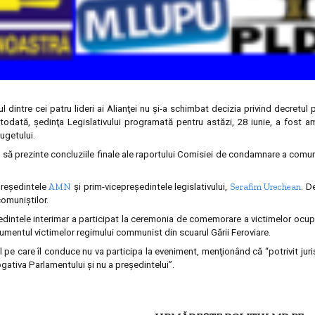
 dintre cei patru lideri ai Alianţei nu şi-a schimbat decizia privind decretul 
 Totodată, şedinţa Legislativului programată pentru astăzi, 28 iunie, a fost 
ugetului.
a să prezinte concluziile finale ale raportului Comisiei de condamnare a comun
AMN
Serafim Urechean
 preşedintele
şi prim-vicepreşedintele legislativului,
. D
comuniştilor.
şedintele interimar a participat la ceremonia de comemorare a victimelor ocupa
umentul victimelor regimului communist din scuarul Gării Feroviare.
 pe care îl conduce nu va participa la eveniment, menţionând că “potrivit jurişt
ogativa Parlamentului şi nu a preşedintelui”.