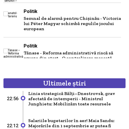
Politik
Semnal de alarmă pentru Chișinău - Victoria
lui Péter Magyar schimbă regulile jocului
european
Politik
Tănase - Reforma administrativă riscă să
eșueze din start - O centralizare mascată
care păstrează modelul sovietic sub alt
nume
Ultimele știri
Politik
Are Chișinăul sau nu o viziune de
Linia strategică Bălți–Dnestrovsk, grav
reintegrare a celor două maluri ale Nistrului
afectată de intemperii - Ministrul
22:56
- Semnalul politic pe care îl...
Junghietu: Mobilizăm toate resursele
Politik
Salariile bugetarilor în aer! Maia Sandu:
Majorările din 1 septembrie ar putea fi
22:12
Aderarea Chișinăului la UE pe modelul