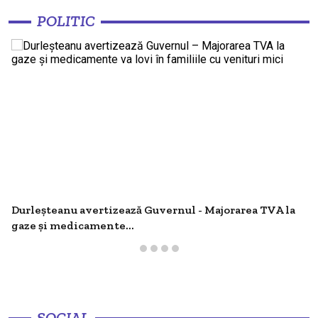
nou furnizor pentru regiune din 2027
O MICĂ VICTORIE, UN MARE EȘEC
POLITIC
Criza motorinei se menține - 80 de
benzinării au rămas fără carburant - Tofan
13:18
spune că România va face o...
Moldova vrea să dubleze numărul stațiilor
de încărcare pentru mașinile electrice
13:18
până în 2030 - Investițiile depășesc un
miliard de...
LIVE: Conferință de presă susținută de
Durleșteanu avertizează Guvernul - Majorarea TVA la
premierul Vasile Tofan, privind
13:04
principalelor prevederi ale politicii
gaze și medicamente...
fiscale pentru anul 2027
Camioanele de peste 12 tone, oprite pe
timp de caniculă - AND introduce
11:12
restricții în zilele cu Cod portocaliu și...
SOCIAL