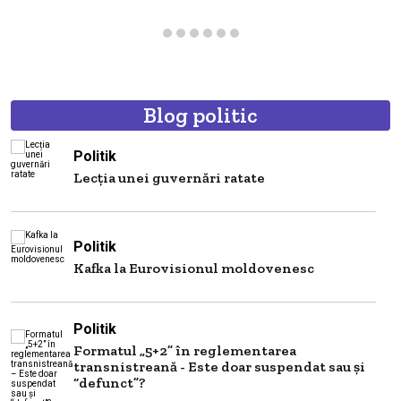
c
Blog politic
Politik
Lecția unei guvernări ratate
Politik
Kafka la Eurovisionul moldovenesc
Politik
Formatul „5+2” în reglementarea
transnistreană - Este doar suspendat sau și
“defunct”?