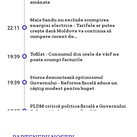
amânate
Ucrainei: “Gradual” și fără calendar precis
Maia Sandu nu exclude scumpirea
Politik
energiei electrice - Tarifele ar putea
22:11
Minut Economic: 5,2% creștere economică,
crește dacă Moldova va continua să
vești bune, dar fără entuziasm excesiv
cumpere curent de...
Tofilat - Consumul din orele de vârf ne
Politik
19:39
poate scumpi facturile
Independența justiției și lecția Sarkozy
Sturza demontează optimismul
Guvernului - Reforma fiscală aduce un
19:39
Politik
câștig modest pentru buget
Editorial - Piatra din capul unghiului
PLDM critică politica fiscală a Guvernului
Tofan - „Modernizare fiscală” sau majorare
17:57
Politik
de taxe pentru a acoperi deficitul bugetar
Factorul „Plahotniuc” în influențarea
alegerilor din Republica Moldova
Ucraina cere reducerea la jumătate a