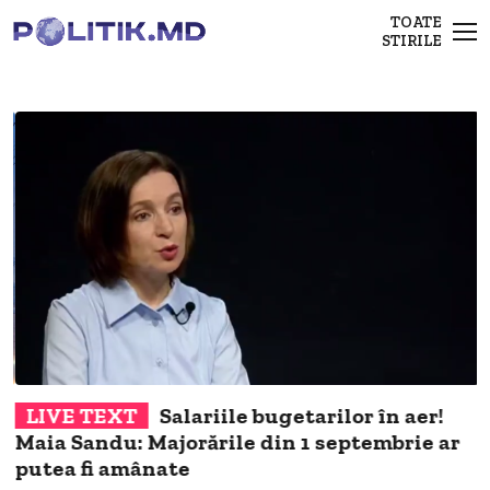
TOATE
STIRILE
Salariile bugetarilor în aer!
Maia Sandu: Majorările din 1 septembrie ar
s
putea fi amânate
p