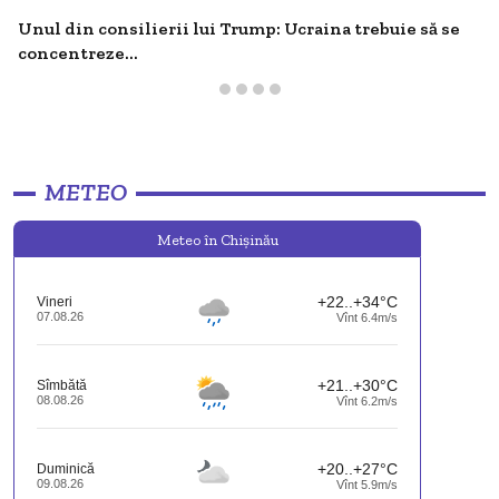
Unul din consilierii lui Trump: Ucraina trebuie să se
concentreze...
METEO
Meteo în Chişinău
+22..+34°C
Vineri
07.08.26
Vînt 6.4m/s
+21..+30°C
Sîmbătă
08.08.26
Vînt 6.2m/s
+20..+27°C
Duminică
09.08.26
Vînt 5.9m/s