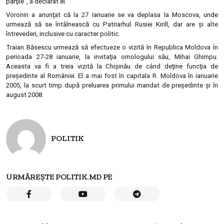
părţile”, a declarat el.
Voronin a anunţat că la 27 ianuarie se va deplasa la Moscova, unde
urmează să se întâlnească cu Patriarhul Rusiei Kirill, dar are şi alte
întrevederi, inclusive cu caracter politic.
Traian Băsescu urmează să efectueze o vizită în Republica Moldova în
perioada 27-28 ianuarie, la invitaţia omologului său, Mihai Ghimpu.
Aceasta va fi a treia vizită la Chişinău de când deţine funcţia de
preşedinte al României. El a mai fost în capitala R. Moldova în ianuarie
2005, la scurt timp după preluarea primului mandat de preşedinte şi în
august 2008.
POLITIK
URMĂREȘTE POLITIK.MD PE