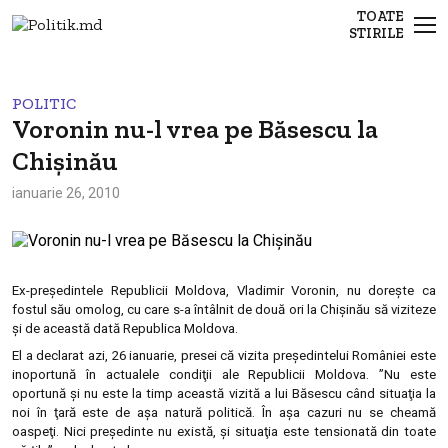
TOATE
STIRILE
POLITIC
Voronin nu-l vrea pe Băsescu la
Chişinău
ianuarie 26, 2010
Ex-preşedintele Republicii Moldova, Vladimir Voronin, nu doreşte ca
fostul său omolog, cu care s-a întâlnit de două ori la Chişinău să viziteze
şi de această dată Republica Moldova.
El a declarat azi, 26 ianuarie, presei că vizita preşedintelui României este
inoportună în actualele condiţii ale Republicii Moldova. ”Nu este
oportună şi nu este la timp această vizită a lui Băsescu când situaţia la
noi în ţară este de aşa natură politică. În aşa cazuri nu se cheamă
oaspeţi. Nici preşedinte nu există, şi situaţia este tensionată din toate