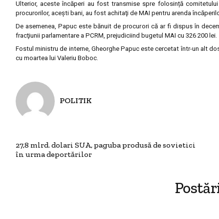
Ulterior, aceste încăperi au fost transmise spre folosință comitetulu
procurorilor, aceşti bani, au fost achitaţi de MAI pentru arenda încăperilo
De asemenea, Papuc este bănuit de procurori că ar fi dispus în decemb
fracţiunii parlamentare a PCRM, prejudiciind bugetul MAI cu 326 200 lei.
Fostul ministru de interne, Gheorghe Papuc este cercetat într-un alt dosar
cu moartea lui Valeriu Boboc.
POLITIK
27,8 mlrd. dolari SUA, paguba produsă de sovietici
în urma deportărilor
Postăr