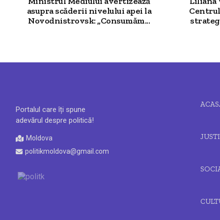
Ministrul Mediului avertizează
Liliana
asupra scăderii nivelului apei la
Centrul
Novodnistrovsk: „Consumăm...
strategi
ACAS
Portalul care îți spune
adevărul despre politică!
JUSTI
Moldova
politikmoldova@gmail.com
SOCI
CULT