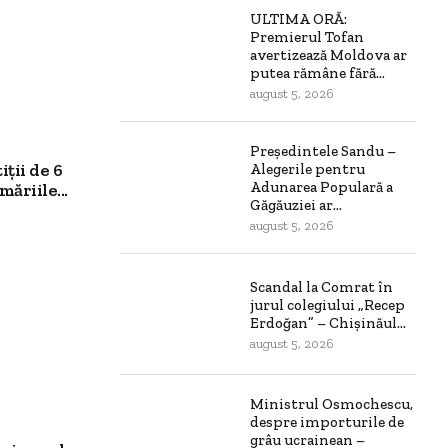
ULTIMA ORĂ:
Premierul Tofan
avertizează Moldova ar
putea rămâne fără...
august 5, 2026
Președintele Sandu –
ții de 6
Alegerile pentru
Adunarea Populară a
ăriile...
Găgăuziei ar...
august 5, 2026
Scandal la Comrat în
jurul colegiului „Recep
Erdoğan” – Chișinăul...
august 5, 2026
Ministrul Osmochescu,
despre importurile de
grâu ucrainean –