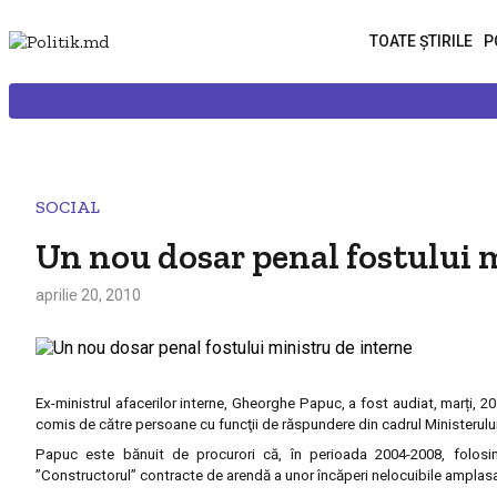
TOATE ȘTIRILE
P
SOCIAL
Un nou dosar penal fostului 
aprilie 20, 2010
Ex-ministrul afacerilor interne, Gheorghe Papuc, a fost audiat, marți, 20
comis de către persoane cu funcţii de răspundere din cadrul Ministerului 
Papuc este bănuit de procurori că, în perioada 2004-2008, folosind
”Constructorul” contracte de arendă a unor încăperi nelocuibile amplasat