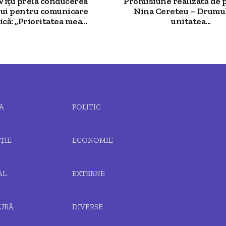
 Vițu preia conducerea
Promisiune realizată de 
ui pentru comunicare
Nina Cereteu – Drumu
că: „Prioritatea mea...
unitatea...
A
POLITIC
ȚIE
ECONOMIE
AL
EXTERNE
URĂ
DIVERSE