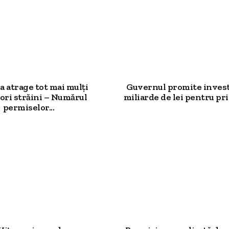
 atrage tot mai mulți
Guvernul promite investi
ori străini – Numărul
miliarde de lei pentru prim
permiselor...