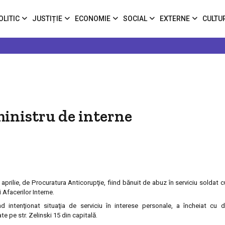
OLITIC
JUSTIȚIE
ECONOMIE
SOCIAL
EXTERNE
CULTU
ministru de interne
 aprilie, de Procuratura Anticorupţie, fiind bănuit de abuz în serviciu soldat 
Afacerilor Interne.
 intenţionat situaţia de serviciu în interese personale, a încheiat cu d
e pe str. Zelinski 15 din capitală.