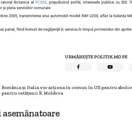
PCRM
i raional Botanica al
, prejudiciind astfel, interesele publice cu 502 70
r şi plata serviciilor comunale.
rie 2005, transmiterea unui automobil model RAF-2203, aflat la balanța MAI
 penal, fiind învinuit de neglijenţă în serviciu în timpul protestelor din aprili
URMĂREȘTE POLITIK.MD PE
România şi Italia vor acţiona în comun în UE pentru abolir
pentru cetăţenii R. Moldova
i asemănatoare