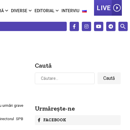
LIVE
RĂ
DIVERSE
EDITORIAL
INTERVIU
Caută
Caută
după:
cu urmări grave
Urmărește-ne
irectorul SPB
FACEBOOK