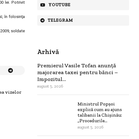
0 lei. Potrivit
YOUTUBE
, în folosinţa
TELEGRAM
e 2009, soldate
Arhivă
Premierul Vasile Tofan anunță
majorarea taxei pentru bănci –
Impozitul...
august 5, 2026
ea vizelor
Ministrul Popșoi
explică cum au ajuns
talibanii la Chișinău:
„Procedurile...
august 5, 2026