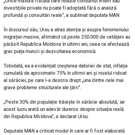
„Orice măsură fiscală care reduce consumul intern sau
investițiile private nu poate fi adoptată fără o analiză
profundă și consultări reale”, a subliniat deputata MAN.
În discursul său, Ursu a atras atenția și asupra fenomenului
migrației masive, afirmând că peste 250.000 de cetățeni au
părăsit Republica Moldova în ultimii ani, ceea ce afectează
grav piața muncii și dezvoltarea economică.
Totodată, ea a evidențiat creșterea datoriei de stat, inflația
cumulată de aproximativ 75% în ultimii ani și nivelul ridicat
al sărăciei, pe care l-a descris drept „una dintre cele mai
grave probleme structurale ale țării”.
„Peste 30% din populație trăiește în sărăcie absolută, iar
acest lucru arată un adevăr dureros despre situația reală
din Republica Moldova”, a declarat Ursu.
Deputata MAN a criticat modul în care ar fi fost elaborată