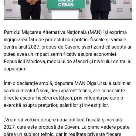
Partidul Mișcarea Alternativa Națională (MAN) își exprimă
îngrijorarea față de proiectul noii politici fiscale și vamale
pentru anul 2027, propus de Guvern, avertizând că acesta ar
putea avea un impact semnificativ asupra economiei
Republicii Moldova, mediului de afaceri și nivelului de trai al
populației.
Într-o declarație amplă, deputata MAN Olga Ursu a subliniat
că documentul fiscal, deși aparent tehnic, are consecințe
directe asupra fiecărui cetățean, prin influența pe care o
exercită asupra prețurilor, salariilor și investițiilor.
„Vrem să vorbim despre noua politică fiscală și vamală
2027, care este propusă de Guvern. La prima vedere poate
părea un subiect tehnic, dar în realitate privește fiecare