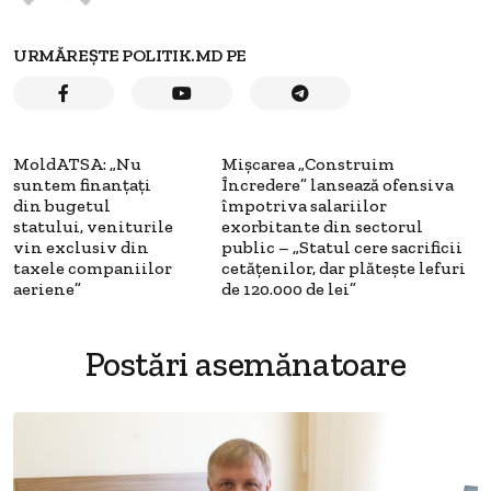
URMĂREȘTE POLITIK.MD PE
MoldATSA: „Nu
Mișcarea „Construim
suntem finanțați
Încredere” lansează ofensiva
din bugetul
împotriva salariilor
statului, veniturile
exorbitante din sectorul
vin exclusiv din
public – „Statul cere sacrificii
taxele companiilor
cetățenilor, dar plătește lefuri
aeriene”
de 120.000 de lei”
Postări asemănatoare