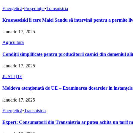
Energetică
•
Președinție
•
Transnistria
Krasnoselski îi cere Maiei Sandu să intervină pentru a permite liv
ianuarie 17, 2025
Agricultură
Condiții simplificate pentru producătorii casnici din domeniul 
ianuarie 17, 2025
JUSTIȚIE
Moldova atenționată de UE – Examinarea dosarelor în instanțele de
ianuarie 17, 2025
Energetică
•
Transnistria
Expert: Consumatorii din Transnistria ar putea achita un tarif ma