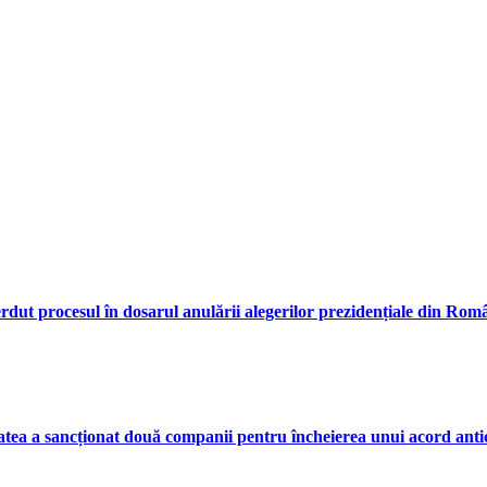
rdut procesul în dosarul anulării alegerilor prezidențiale din Rom
atea a sancționat două companii pentru încheierea unui acord ant