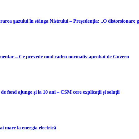
rarea gazului în stânga Nistrului – Președenția: „O distorsionare gr
alimentar – Ce prevede noul cadru normativ aprobat de Guvern
 fond ajunge și la 10 ani – CSM cere explicații și soluții
i mare la energia electrică