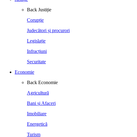
Back
Justiție
Corupție
Judecători și procurori
Legislație
Infracțiuni
Securitate
Economie
Back
Economie
Agricultură
Bani și Afaceri
Imobiliare
Energetică
Turism