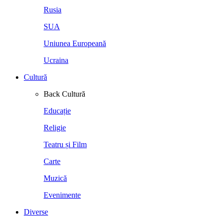
Rusia
SUA
Uniunea Europeană
Ucraina
Cultură
Back
Cultură
Educație
Religie
Teatru și Film
Carte
Muzică
Evenimente
Diverse