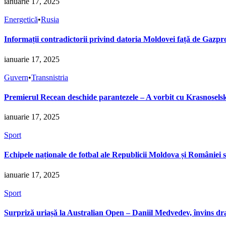
ianuarie 17, 2025
Energetică
•
Rusia
Informații contradictorii privind datoria Moldovei față de Gazp
ianuarie 17, 2025
Guvern
•
Transnistria
Premierul Recean deschide parantezele – A vorbit cu Krasnoselski
ianuarie 17, 2025
Sport
Echipele naționale de fotbal ale Republicii Moldova și României se
ianuarie 17, 2025
Sport
Surpriză uriașă la Australian Open – Daniil Medvedev, învins dr