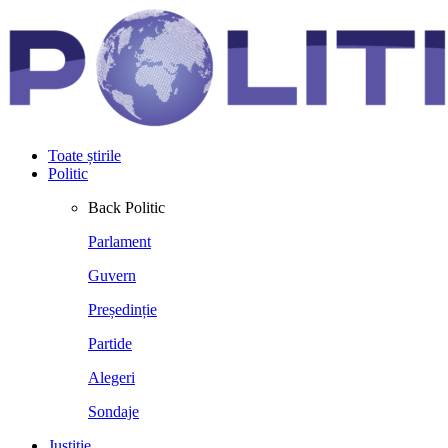
Toate știrile
Politic
Back
Politic
Parlament
Guvern
Președinție
Partide
Alegeri
Sondaje
Justiție