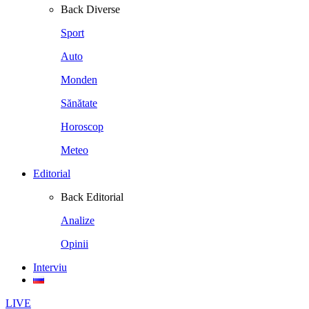
Back
Diverse
Sport
Auto
Monden
Sănătate
Horoscop
Meteo
Editorial
Back
Editorial
Analize
Opinii
Interviu
LIVE