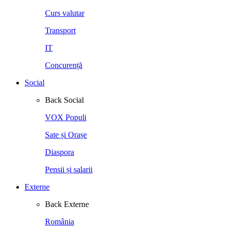
Curs valutar
Transport
IT
Concurență
Social
Back
Social
VOX Populi
Sate și Orașe
Diaspora
Pensii și salarii
Externe
Back
Externe
România