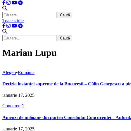
Caută
după:
Toate stirile
Caută
după:
Marian Lupu
Alegeri
•
România
Decizia instanței supreme de la București – Călin Georgescu a pie
ianuarie 17, 2025
Concurență
Amenzi de milioane din partea Consiliului Concurenței – Autorit
ianuarie 17, 2025