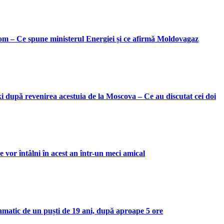
rom – Ce spune ministerul Energiei și ce afirmă Moldovagaz
 după revenirea acestuia de la Moscova – Ce au discutat cei doi
 vor întâlni în acest an într-un meci amical
amatic de un puști de 19 ani, după aproape 5 ore