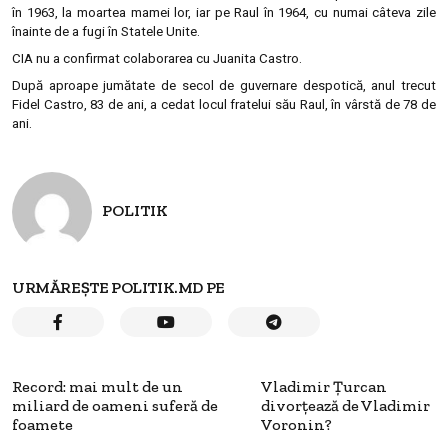
în 1963, la moartea mamei lor, iar pe Raul în 1964, cu numai câteva zile
înainte de a fugi în Statele Unite.
CIA nu a confirmat colaborarea cu Juanita Castro.
După aproape jumătate de secol de guvernare despotică, anul trecut
Fidel Castro, 83 de ani, a cedat locul fratelui său Raul, în vârstă de 78 de
ani.
POLITIK
URMĂREȘTE POLITIK.MD PE
Record: mai mult de un
Vladimir Ţurcan
miliard de oameni suferă de
divorţează de Vladimir
foamete
Voronin?