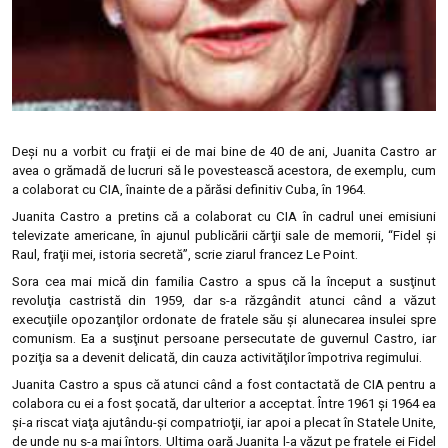
Deşi nu a vorbit cu fraţii ei de mai bine de 40 de ani, Juanita Castro ar
avea o grămadă de lucruri să le povestească acestora, de exemplu, cum
a colaborat cu CIA, înainte de a părăsi definitiv Cuba, în 1964.
Juanita Castro a pretins că a colaborat cu CIA în cadrul unei emisiuni
televizate americane, în ajunul publicării cărţii sale de memorii, “Fidel şi
Raul, fraţii mei, istoria secretă”, scrie ziarul francez Le Point.
Sora cea mai mică din familia Castro a spus că la început a susţinut
revoluţia castristă din 1959, dar s-a răzgândit atunci când a văzut
execuţiile opozanţilor ordonate de fratele său şi alunecarea insulei spre
comunism. Ea a susţinut persoane persecutate de guvernul Castro, iar
poziţia sa a devenit delicată, din cauza activităţilor împotriva regimului.
Juanita Castro a spus că atunci când a fost contactată de CIA pentru a
colabora cu ei a fost şocată, dar ulterior a acceptat. Între 1961 şi 1964 ea
şi-a riscat viaţa ajutându-şi compatrioţii, iar apoi a plecat în Statele Unite,
de unde nu s-a mai întors. Ultima oară Juanita l-a văzut pe fratele ei Fidel