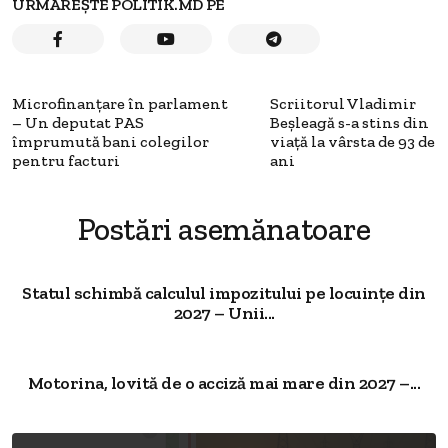
URMĂREȘTE POLITIK.MD PE
Microfinanțare în parlament
Scriitorul Vladimir
– Un deputat PAS
Beşleagă s-a stins din
împrumută bani colegilor
viaţă la vârsta de 93 de
pentru facturi
ani
Postări asemănatoare
Statul schimbă calculul impozitului pe locuințe din
2027 – Unii...
Motorina, lovită de o acciză mai mare din 2027 –...