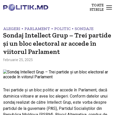
TOATE
STIRILE
•
•
•
ALEGERI
PARLAMENT
POLITIC
SONDAJE
Sondaj Intellect Grup – Trei partide
şi un bloc electoral ar accede în
viitorul Parlament
februarie 25, 2025
Trei partide şi un bloc politic ar accede în Parlament, dacă
duminica viitoare ar avea loc alegeri. Conform datelor unui
sondaj realizat de către Intellect Grup, este vorba despre
partidul de la guvernare (PAS), Partidul Socialiştilor din
Republica Moldova (PSRM), Blocul Alternativa, condus de