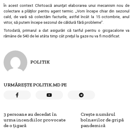
În acest context Chirtoacă anunţat elaborarea unui mecanism nou de
colectare a plăţilor pentru agent termic. „Vom începe chiar din sezonul
cald, de vară să colectăm facturile, astfel încât la 15 octombrie, anul
viitor, să putem începe sezonul de căldură fără probleme”.
Totodată, primarul a dat asigurări că tariful pentru o gicgacalorie va
rămâne de 540 de lei atâta timp cât preţul la gaze nu va fi modificat.
POLITIK
URMĂREȘTE POLITIK.MD PE
3 persoane au decedat în
Creşte numărul
urma incendiilor provocate
bolnavilor de gripă
de o țigară
pandemică