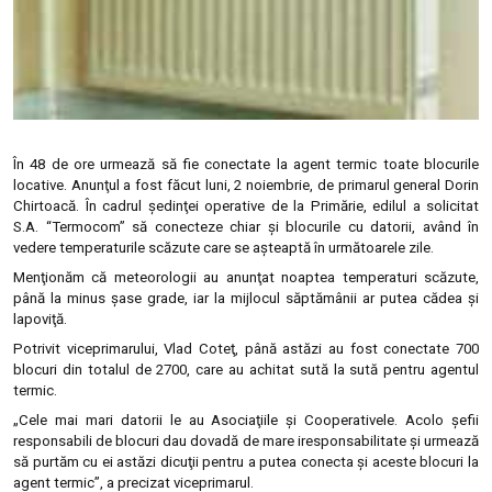
În 48 de ore urmează să fie conectate la agent termic toate blocurile
locative. Anunţul a fost făcut luni, 2 noiembrie, de primarul general Dorin
Chirtoacă. În cadrul şedinţei operative de la Primărie, edilul a solicitat
S.A. “Termocom” să conecteze chiar şi blocurile cu datorii, având în
vedere temperaturile scăzute care se aşteaptă în următoarele zile.
Menţionăm că meteorologii au anunţat noaptea temperaturi scăzute,
până la minus şase grade, iar la mijlocul săptămânii ar putea cădea şi
lapoviţă.
Potrivit viceprimarului, Vlad Coteţ, până astăzi au fost conectate 700
blocuri din totalul de 2700, care au achitat sută la sută pentru agentul
termic.
„Cele mai mari datorii le au Asociaţiile şi Cooperativele. Acolo şefii
responsabili de blocuri dau dovadă de mare iresponsabilitate şi urmează
să purtăm cu ei astăzi dicuţii pentru a putea conecta şi aceste blocuri la
agent termic”, a precizat viceprimarul.