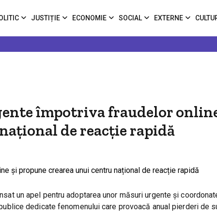
OLITIC
JUSTIȚIE
ECONOMIE
SOCIAL
EXTERNE
CULTU
ente împotriva fraudelor online
național de reacție rapidă
lansat un apel pentru adoptarea unor măsuri urgente și coordonate
or publice dedicate fenomenului care provoacă anual pierderi de 