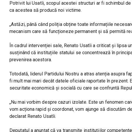
Potrivit lui Usatîi, scopul acestei structuri ar fi schimbul d
ca acestea să producă noi victime.
„Astăzi, până când poliția obține toate informațiile necesa
mecanism care să funcționeze permanent și să permită reacț
În cadrul intervenției sale, Renato Usatîi a criticat și lipsa
susținând că instituțiile statului se concentrează în princip
prevenirea acestora.
Totodată, liderul Partidului Nostru a atras atenția asupra fap
fi mult mai mari decât datele oficiale raportate în prezent
securitate economică și socială cu care se confruntă Repu
„Nu mai vorbim despre cazuri izolate. Este un fenomen ca
vom acționa rapid și coordonat, vom ajunge să discutăm despr
declarat Renato Usatîi.
Deputatul a anunțat că va transmite instituțiilor competente