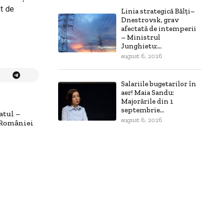
nt de
Linia strategică Bălți–
Dnestrovsk, grav
afectată de intemperii
– Ministrul
Junghietu:...
august 6, 2026
Salariile bugetarilor în
aer! Maia Sandu:
Majorările din 1
septembrie...
atul –
august 6, 2026
 României