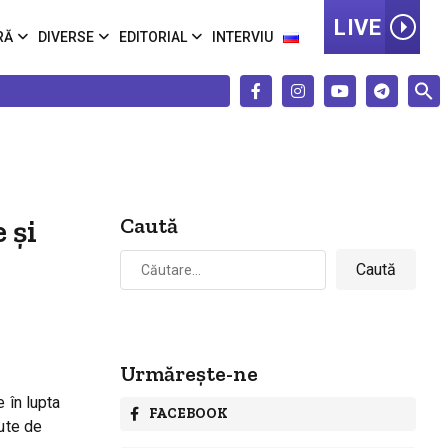
LIVE
RĂ
DIVERSE
EDITORIAL
INTERVIU
 și
Caută
Caută
după:
Urmărește-ne
 în lupta
FACEBOOK
sute de