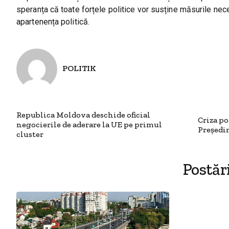
speranța că toate forțele politice vor susține măsurile nec
apartenența politică.
POLITIK
Republica Moldova deschide oficial
Criza p
negocierile de aderare la UE pe primul
Președi
cluster
Postăr