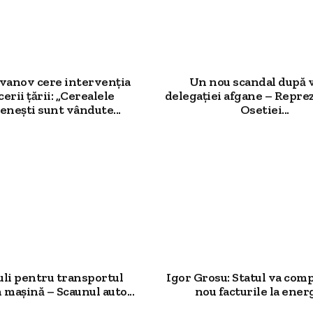
Ivanov cere intervenția
Un nou scandal după v
erii țării: „Cerealele
delegației afgane – Repre
nești sunt vândute...
Osetiei...
uli pentru transportul
Igor Grosu: Statul va com
n mașină – Scaunul auto...
nou facturile la energ