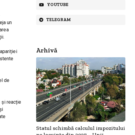
YOUTUBE
e
TELEGRAM
eja un
garea
ii.
Arhivă
apariției
istente
el de
 și reacție
și
ate
Statul schimbă calculul impozitului
pe locuințe din 2027 – Unii...