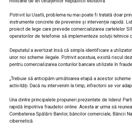
milioane de lei cetățenilor Republicii Moldova.
Potrivit lui Usatîi, problema nu mai poate fi tratată doar pri
instrumente concrete de prevenire și intervenție rapidă. Lid
proiect de lege care prevede comercializarea cartelelor SIM
operatorilor de telefonie să implementeze soluții tehnice c
Deputatul a avertizat însă că simpla identificare a utilizato
unor noi scheme ilegale. Potrivit acestuia, există riscul dez
pentru comercializarea conturilor bancare utilizate în fraude
„Trebuie să anticipăm următoarea etapă a acestor scheme și
activități. Dacă nu intervenim la timp, infractorii se vor adap
Una dintre principalele propuneri prezentate de liderul Part
rapidă împotriva fraudelor online. Acesta ar urma să reuneasc
Combaterea Spălării Banilor, băncilor comerciale, Băncii Naț
cibernetică.