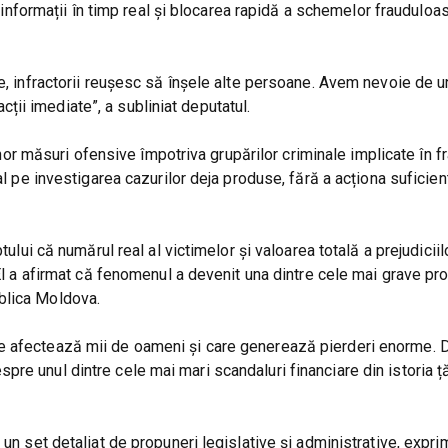
e informații în timp real și blocarea rapidă a schemelor frauduloa
re, infractorii reușesc să înșele alte persoane. Avem nevoie de u
ii imediate”, a subliniat deputatul.
 unor măsuri ofensive împotriva grupărilor criminale implicate în f
al pe investigarea cazurilor deja produse, fără a acționa suficien
tului că numărul real al victimelor și valoarea totală a prejudiciil
. El a afirmat că fenomenul a devenit una dintre cele mai grave p
blica Moldova.
re afectează mii de oameni și care generează pierderi enorme. 
e unul dintre cele mai mari scandaluri financiare din istoria țăr
 un set detaliat de propuneri legislative și administrative, expr