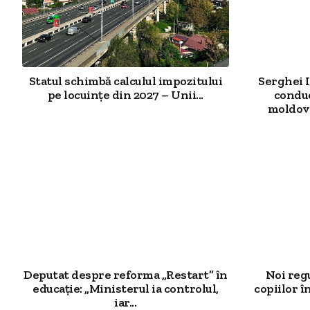
Statul schimbă calculul impozitului
Serghei 
pe locuințe din 2027 – Unii...
conduc
moldove
Deputat despre reforma „Restart” în
Noi reg
educație: „Ministerul ia controlul,
copiilor î
iar...