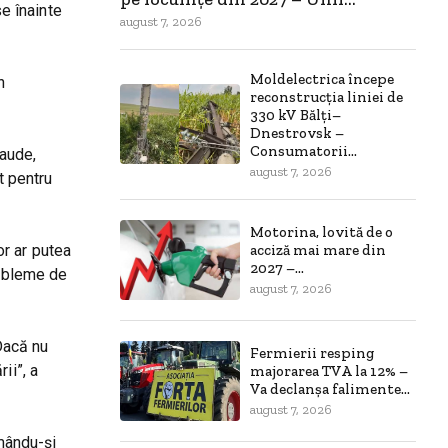
se înainte
august 7, 2026
Moldelectrica începe
n
reconstrucția liniei de
330 kV Bălți–
Dnestrovsk –
Consumatorii...
raude,
august 7, 2026
t pentru
Motorina, lovită de o
or ar putea
acciză mai mare din
2027 –...
robleme de
august 7, 2026
Dacă nu
Fermierii resping
ii”, a
majorarea TVA la 12% –
Va declanșa falimente...
august 7, 2026
imându-și