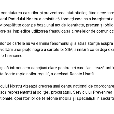
n constatarea cazurilor și prezentarea statisticilor, fiind necesar
erul Partidului Nostru a amintit că formațiunea sa a înregistrat d
 preplătite doar pe baza unui act de identitate, precum și obli
are să împiedice utilizarea frauduloasă a rețelelor de comunicaț
rilor de cartele nu va elimina fenomenul și a atras atenția asupra 
voltării unei piețe negre a cartelelor SIM, similară celei deja ex
le financiare.
 să introducem sancțiuni clare pentru cei care facilitează astf
ta foarte rapid noilor reguli”, a declarat Renato Usatîi.
idului Nostru vizează crearea unui centru național de coordonare
ă reprezentanți ai poliției, procuraturii, Serviciului Prevenirea 
ionale, operatorilor de telefonie mobilă și specialiști în securit