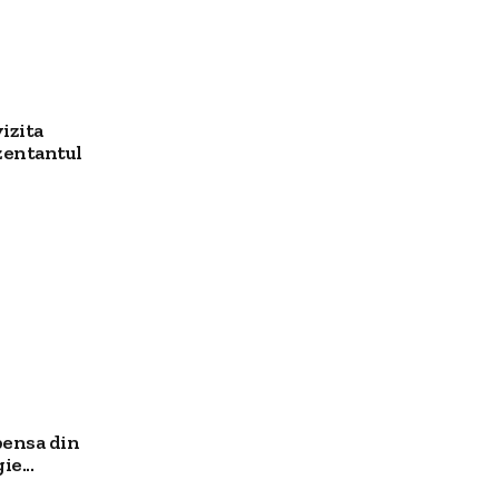
izita
zentantul
pensa din
ie...