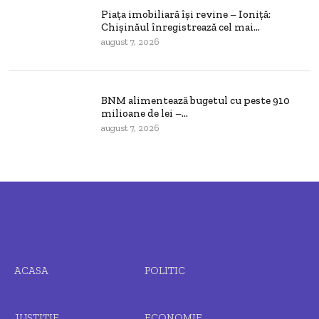
Piața imobiliară își revine – Ioniță:
Chișinăul înregistrează cel mai...
august 7, 2026
BNM alimentează bugetul cu peste 910
milioane de lei –...
august 7, 2026
ACASA
POLITIC
JUSTIȚIE
ECONOMIE