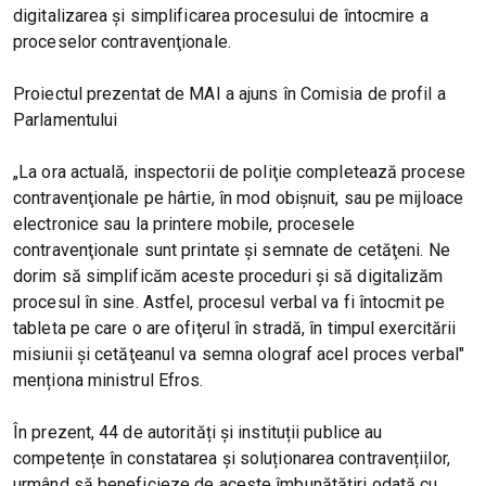
digitalizarea şi simplificarea procesului de întocmire a
proceselor contravenţionale.
Proiectul prezentat de MAI a ajuns în Comisia de profil a
Parlamentului
„La ora actuală, inspectorii de poliţie completează procese
contravenţionale pe hârtie, în mod obişnuit, sau pe mijloace
electronice sau la printere mobile, procesele
contravenţionale sunt printate şi semnate de cetăţeni. Ne
dorim să simplificăm aceste proceduri şi să digitalizăm
procesul în sine. Astfel, procesul verbal va fi întocmit pe
tableta pe care o are ofiţerul în stradă, în timpul exercitării
misiunii şi cetăţeanul va semna olograf acel proces verbal"
menționa ministrul Efros.
În prezent, 44 de autorități și instituții publice au
competențe în constatarea și soluționarea contravențiilor,
urmând să beneficieze de aceste îmbunătățiri odată cu