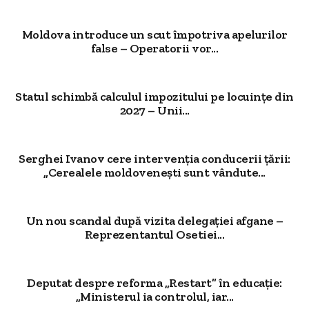
Moldova introduce un scut împotriva apelurilor
false – Operatorii vor...
Statul schimbă calculul impozitului pe locuințe din
2027 – Unii...
Serghei Ivanov cere intervenția conducerii țării:
„Cerealele moldovenești sunt vândute...
Un nou scandal după vizita delegației afgane –
Reprezentantul Osetiei...
Deputat despre reforma „Restart” în educație:
„Ministerul ia controlul, iar...