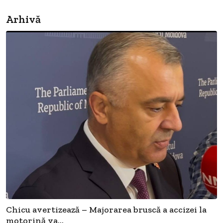
Arhivă
Chicu avertizează – Majorarea bruscă a accizei la
motorină va...