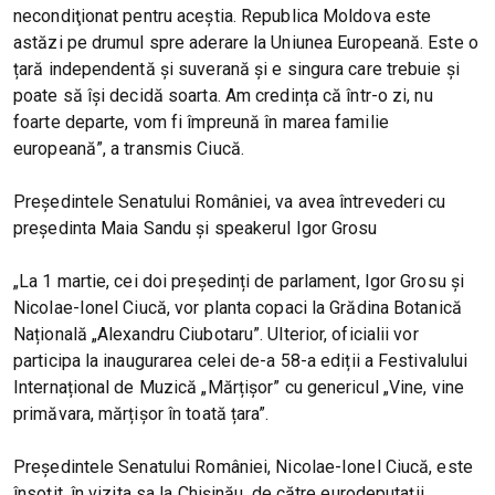
necondiţionat pentru aceştia. Republica Moldova este
astăzi pe drumul spre aderare la Uniunea Europeană. Este o
țară independentă și suverană și e singura care trebuie și
poate să își decidă soarta. Am credința că într-o zi, nu
foarte departe, vom fi împreună în marea familie
europeană”, a transmis Ciucă.
Președintele Senatului României, va avea întrevederi cu
președinta Maia Sandu și speakerul Igor Grosu
„La 1 martie, cei doi președinți de parlament, Igor Grosu și
Nicolae-Ionel Ciucă, vor planta copaci la Grădina Botanică
Națională „Alexandru Ciubotaru”. Ulterior, oficialii vor
participa la inaugurarea celei de-a 58-a ediții a Festivalului
Internațional de Muzică „Mărțișor” cu genericul „Vine, vine
primăvara, mărțișor în toată țara”.
Președintele Senatului României, Nicolae-Ionel Ciucă, este
însoțit, în vizita sa la Chișinău, de către eurodeputații