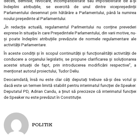
deces, demisie, revocare, incompatibilitate sau imposibilitate de a-și
îndeplini atribuțiile, se exercită de unul dintre vicepreședinții
Parlamentului desemnat prin hătărâre a Parlamentului, până la numirea
noului președinte al Parlamentului.
„În redacția actuală, regulamentul Parlmentului nu conține prevederi
exprese în situația în care Președintele Parlamentului, din varii motive, nu-
și poate îndeplini atribuțiile prevăzute de normele regulamentare ale
activității Parlamentare.
În aceste condiții și în scopul continuității și funcționalității activității de
conducere a organului legislativ, se propune clarificarea și soluționarea
acestei situații de fapt, prin introducerea modificării respective”, a
menționat autorul proiectului, Tudor Deliu.
Deocamdată, însă nu este clar câți deputați trebuie să-și dea votul și
dacă este un termen limită stabilit pentru interimatul funcției de Speaker.
Deputatul PD, Adrian Candu, a ținut să precizeze că interimatul funcției
de Speaker nu este prevăzut în Constituție.
POLITIK