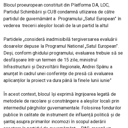
Blocul proeuropean constituit din Platforma DA, LOC,
Partidul Schimbării și CUB condamnă utlizarea de către
partidul de guvernământ a Programului „Satul European” în
vederea trecerii aleșilor locali de la un partid la altul
Partidele „consideră inadmisibilă tergiversarea evaluării
dosarelor depuse la Programul National „Satul European”.
Deși, conform ghidului programului, evaluarea trebuie să se
desfășoare într-un termen de 15 zile, ministrul
Infrastructurii și Dezvoltării Regionale, Andrei Spânu a
anunțat în cadrul unei conferințe de presă că evaluarea
aplicanților la proiect va dura până la finele lunii iunie”
În acest context, blocul își exprimă îngrijoarea legată de
metodele de racolare și constrângere a aleșilor locali prin
intermediul pârghiilor guvernamentale. Folosirea fondurilor
publice în calitate de instrument de influență politică și de
șantaj asupra primarilor incomozi în scopul aderării