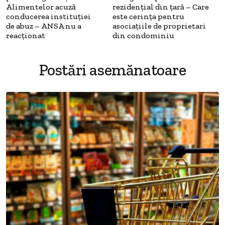
Alimentelor acuză
rezidențial din țară – Care
conducerea instituției
este cerința pentru
de abuz – ANSA nu a
asociațiile de proprietari
reacționat
din condominiu
Postări asemănatoare