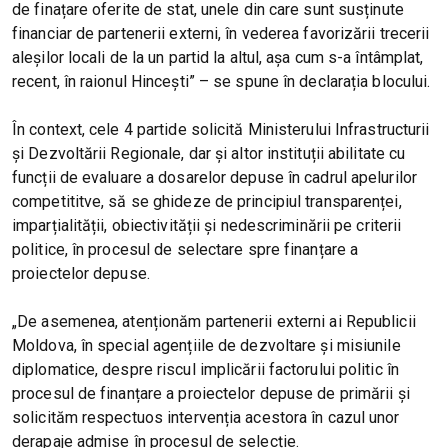
de finațare oferite de stat, unele din care sunt susținute
financiar de partenerii externi, în vederea favorizării trecerii
aleșilor locali de la un partid la altul, așa cum s-a întâmplat,
recent, în raionul Hincești” – se spune în declarația blocului.
În context, cele 4 partide solicită Ministerului Infrastructurii
și Dezvoltării Regionale, dar și altor instituții abilitate cu
funcții de evaluare a dosarelor depuse în cadrul apelurilor
competititve, să se ghideze de principiul transparenței,
imparțialității, obiectivității și nedescriminării pe criterii
politice, în procesul de selectare spre finanțare a
proiectelor depuse.
„De asemenea, atenționăm partenerii externi ai Republicii
Moldova, în special agențiile de dezvoltare și misiunile
diplomatice, despre riscul implicării factorului politic în
procesul de finanțare a proiectelor depuse de primării și
solicităm respectuos intervenția acestora în cazul unor
derapaje admise în procesul de selecție.