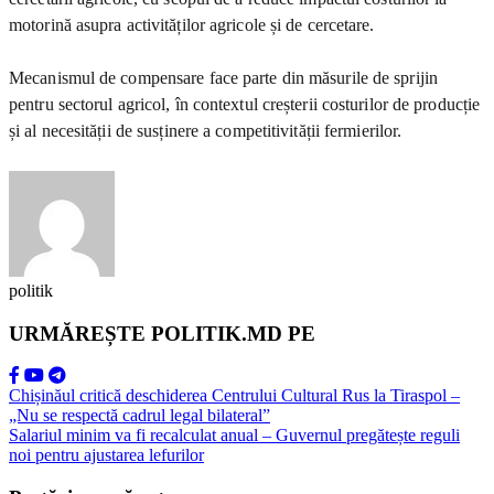
motorină asupra activităților agricole și de cercetare.
Mecanismul de compensare face parte din măsurile de sprijin
pentru sectorul agricol, în contextul creșterii costurilor de producție
și al necesității de susținere a competitivității fermierilor.
politik
URMĂREȘTE POLITIK.MD PE
Chișinăul critică deschiderea Centrului Cultural Rus la Tiraspol –
„Nu se respectă cadrul legal bilateral”
Salariul minim va fi recalculat anual – Guvernul pregătește reguli
noi pentru ajustarea lefurilor