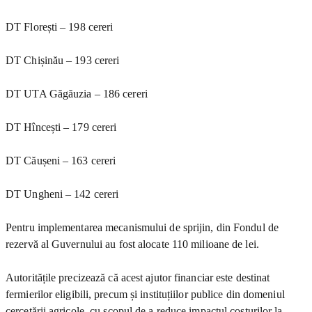
DT Florești – 198 cereri
DT Chișinău – 193 cereri
DT UTA Găgăuzia – 186 cereri
DT Hîncești – 179 cereri
DT Căușeni – 163 cereri
DT Ungheni – 142 cereri
Pentru implementarea mecanismului de sprijin, din Fondul de
rezervă al Guvernului au fost alocate 110 milioane de lei.
Autoritățile precizează că acest ajutor financiar este destinat
fermierilor eligibili, precum și instituțiilor publice din domeniul
cercetării agricole, cu scopul de a reduce impactul costurilor la