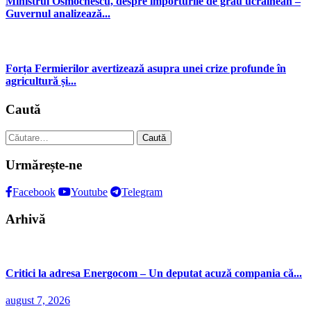
Ministrul Osmochescu, despre importurile de grâu ucrainean –
Guvernul analizează...
Forța Fermierilor avertizează asupra unei crize profunde în
agricultură și...
Caută
Caută
după:
Urmărește-ne
Facebook
Youtube
Telegram
Arhivă
Critici la adresa Energocom – Un deputat acuză compania că...
august 7, 2026