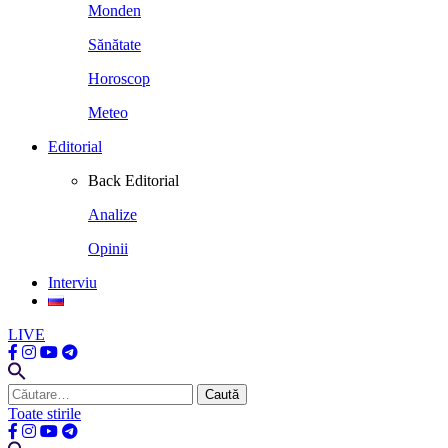
Monden
Sănătate
Horoscop
Meteo
Editorial
Back
Editorial
Analize
Opinii
Interviu
LIVE
Caută
după:
Toate stirile