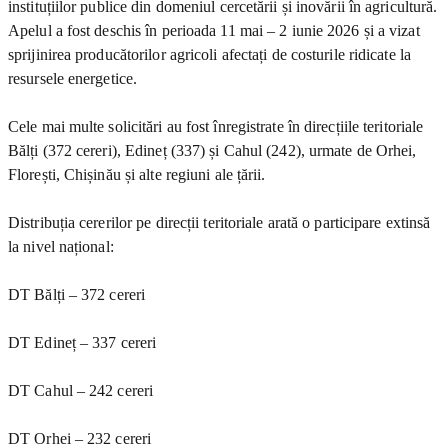
instituțiilor publice din domeniul cercetării și inovării în agricultură.
Apelul a fost deschis în perioada 11 mai – 2 iunie 2026 și a vizat
sprijinirea producătorilor agricoli afectați de costurile ridicate la
resursele energetice.
Cele mai multe solicitări au fost înregistrate în direcțiile teritoriale
Bălți (372 cereri), Edineț (337) și Cahul (242), urmate de Orhei,
Florești, Chișinău și alte regiuni ale țării.
Distribuția cererilor pe direcții teritoriale arată o participare extinsă
la nivel național:
DT Bălți – 372 cereri
DT Edineț – 337 cereri
DT Cahul – 242 cereri
DT Orhei – 232 cereri