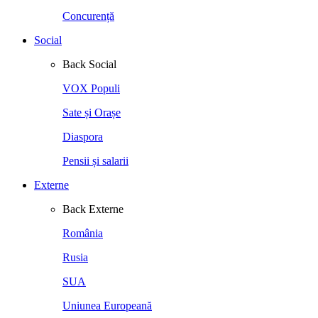
Concurență
Social
Back
Social
VOX Populi
Sate și Orașe
Diaspora
Pensii și salarii
Externe
Back
Externe
România
Rusia
SUA
Uniunea Europeană