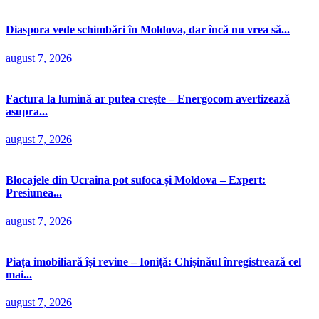
Diaspora vede schimbări în Moldova, dar încă nu vrea să...
august 7, 2026
Factura la lumină ar putea crește – Energocom avertizează
asupra...
august 7, 2026
Blocajele din Ucraina pot sufoca și Moldova – Expert:
Presiunea...
august 7, 2026
Piața imobiliară își revine – Ioniță: Chișinăul înregistrează cel
mai...
august 7, 2026