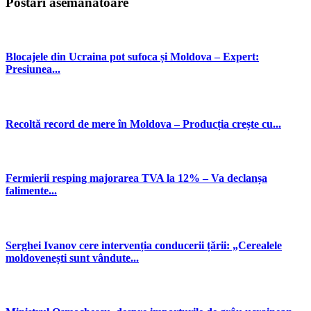
Postări asemănatoare
Blocajele din Ucraina pot sufoca și Moldova – Expert:
Presiunea...
Recoltă record de mere în Moldova – Producția crește cu...
Fermierii resping majorarea TVA la 12% – Va declanșa
falimente...
Serghei Ivanov cere intervenția conducerii țării: „Cerealele
moldovenești sunt vândute...