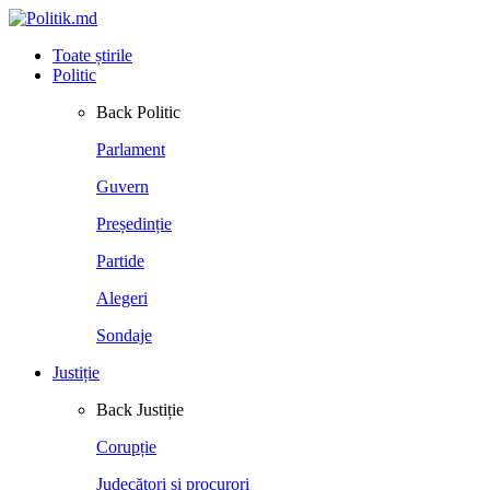
Toate știrile
Politic
Back
Politic
Parlament
Guvern
Președinție
Partide
Alegeri
Sondaje
Justiție
Back
Justiție
Corupție
Judecători și procurori