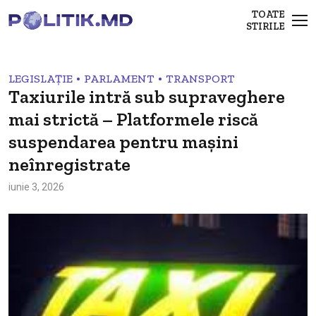
TOATE
STIRILE
•
•
LEGISLAȚIE
PARLAMENT
TRANSPORT
Taxiurile intră sub supraveghere
mai strictă – Platformele riscă
suspendarea pentru mașini
neînregistrate
iunie 3, 2026