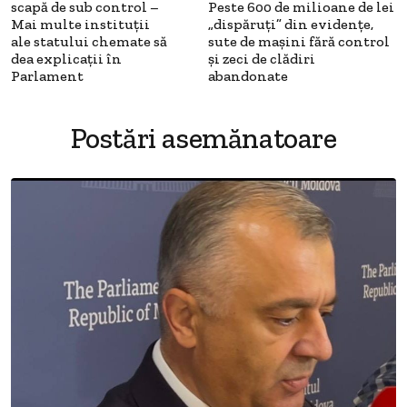
scapă de sub control –
Peste 600 de milioane de lei
Mai multe instituții
„dispăruți” din evidențe,
ale statului chemate să
sute de mașini fără control
dea explicații în
și zeci de clădiri
Parlament
abandonate
Postări asemănatoare