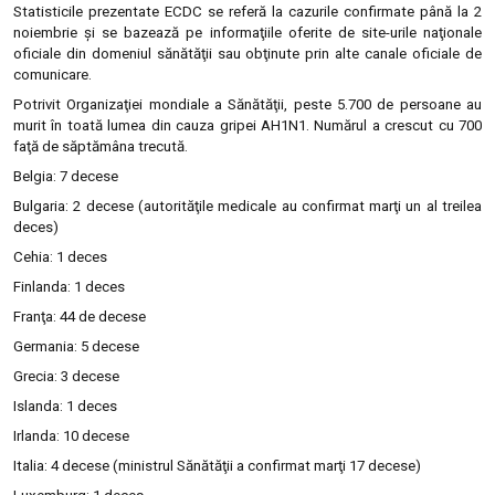
Statisticile prezentate ECDC se referă la cazurile confirmate până la 2
noiembrie şi se bazează pe informaţiile oferite de site-urile naţionale
oficiale din domeniul sănătăţii sau obţinute prin alte canale oficiale de
comunicare.
Potrivit Organizaţiei mondiale a Sănătăţii, peste 5.700 de persoane au
murit în toată lumea din cauza gripei AH1N1. Numărul a crescut cu 700
faţă de săptămâna trecută.
Belgia: 7 decese
Bulgaria: 2 decese (autorităţile medicale au confirmat marţi un al treilea
deces)
Cehia: 1 deces
Finlanda: 1 deces
Franţa: 44 de decese
Germania: 5 decese
Grecia: 3 decese
Islanda: 1 deces
Irlanda: 10 decese
Italia: 4 decese (ministrul Sănătăţii a confirmat marţi 17 decese)