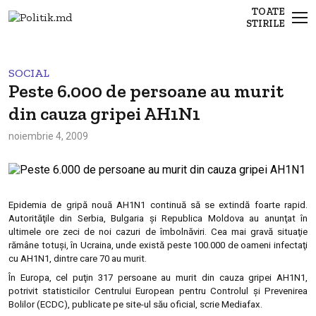
TOATE
STIRILE
SOCIAL
Peste 6.000 de persoane au murit
din cauza gripei AH1N1
noiembrie 4, 2009
Epidemia de gripă nouă AH1N1 continuă să se extindă foarte rapid.
Autorităţile din Serbia, Bulgaria şi Republica Moldova au anunţat în
ultimele ore zeci de noi cazuri de îmbolnăviri. Cea mai gravă situaţie
rămâne totuși, în Ucraina, unde există peste 100.000 de oameni infectaţi
cu AH1N1, dintre care 70 au murit.
În Europa, cel puţin 317 persoane au murit din cauza gripei AH1N1,
potrivit statisticilor Centrului European pentru Controlul şi Prevenirea
Bolilor (ECDC), publicate pe site-ul său oficial, scrie Mediafax.