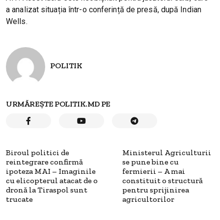
a analizat situația într-o conferință de presă, după Indian
Wells.
POLITIK
URMĂREȘTE POLITIK.MD PE
Biroul politici de
Ministerul Agriculturii
reintegrare confirmă
se pune bine cu
ipoteza MAI – Imaginile
fermierii – A mai
cu elicopterul atacat de o
constituit o structură
dronă la Tiraspol sunt
pentru sprijinirea
trucate
agricultorilor