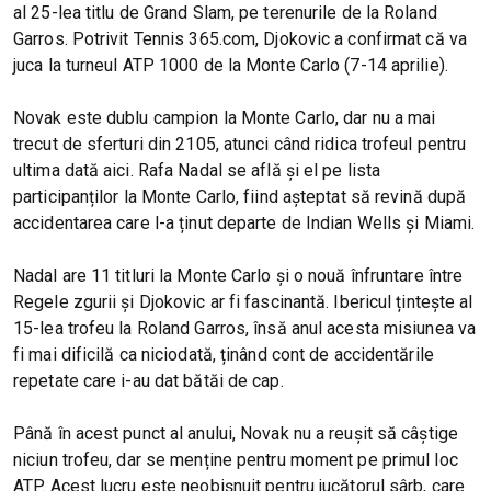
al 25-lea titlu de Grand Slam, pe terenurile de la Roland
Garros. Potrivit Tennis 365.com, Djokovic a confirmat că va
juca la turneul ATP 1000 de la Monte Carlo (7-14 aprilie).
Novak este dublu campion la Monte Carlo, dar nu a mai
trecut de sferturi din 2105, atunci când ridica trofeul pentru
ultima dată aici. Rafa Nadal se află și el pe lista
participanților la Monte Carlo, fiind așteptat să revină după
accidentarea care l-a ținut departe de Indian Wells și Miami.
Nadal are 11 titluri la Monte Carlo și o nouă înfruntare între
Regele zgurii și Djokovic ar fi fascinantă. Ibericul țintește al
15-lea trofeu la Roland Garros, însă anul acesta misiunea va
fi mai dificilă ca niciodată, ținând cont de accidentările
repetate care i-au dat bătăi de cap.
Până în acest punct al anului, Novak nu a reușit să câștige
niciun trofeu, dar se menține pentru moment pe primul loc
ATP. Acest lucru este neobișnuit pentru jucătorul sârb, care