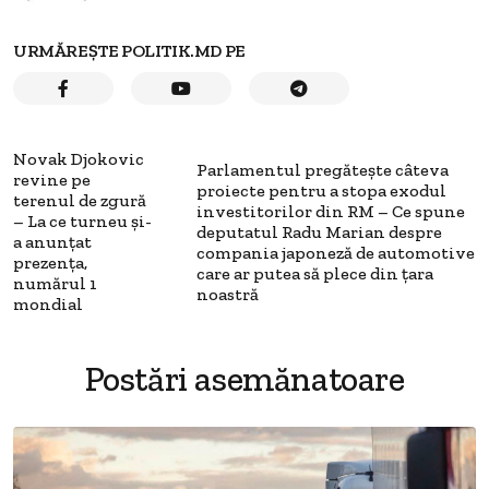
URMĂREȘTE POLITIK.MD PE
Novak Djokovic
Parlamentul pregătește câteva
revine pe
proiecte pentru a stopa exodul
terenul de zgură
investitorilor din RM – Ce spune
– La ce turneu și-
deputatul Radu Marian despre
a anunțat
compania japoneză de automotive
prezența,
care ar putea să plece din țara
numărul 1
noastră
mondial
Postări asemănatoare