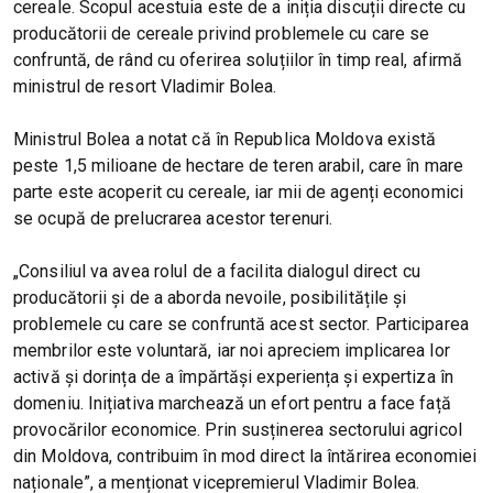
cereale. Scopul acestuia este de a iniția discuții directe cu
producătorii de cereale privind problemele cu care se
confruntă, de rând cu oferirea soluțiilor în timp real, afirmă
ministrul de resort Vladimir Bolea.
Ministrul Bolea a notat că în Republica Moldova există
peste 1,5 milioane de hectare de teren arabil, care în mare
parte este acoperit cu cereale, iar mii de agenți economici
se ocupă de prelucrarea acestor terenuri.
„Consiliul va avea rolul de a facilita dialogul direct cu
producătorii și de a aborda nevoile, posibilitățile și
problemele cu care se confruntă acest sector. Participarea
membrilor este voluntară, iar noi apreciem implicarea lor
activă și dorința de a împărtăși experiența și expertiza în
domeniu. Inițiativa marchează un efort pentru a face față
provocărilor economice. Prin susținerea sectorului agricol
din Moldova, contribuim în mod direct la întărirea economiei
naționale”, a menționat vicepremierul Vladimir Bolea.