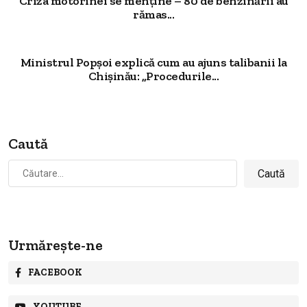
Criza motorinei se menține – 80 de benzinării au
rămas...
Ministrul Popșoi explică cum au ajuns talibanii la
Chișinău: „Procedurile...
Caută
Caută
după:
Urmărește-ne
FACEBOOK
YOUTUBE