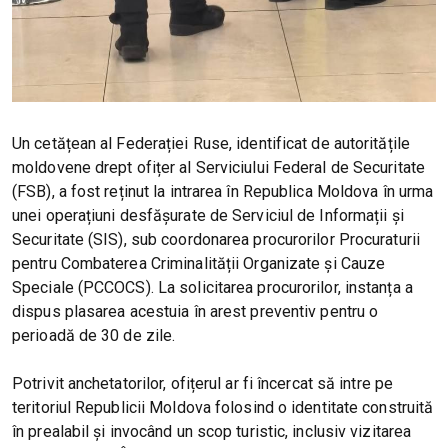
Un cetățean al Federației Ruse, identificat de autoritățile
moldovene drept ofițer al Serviciului Federal de Securitate
(FSB), a fost reținut la intrarea în Republica Moldova în urma
unei operațiuni desfășurate de Serviciul de Informații și
Securitate (SIS), sub coordonarea procurorilor Procuraturii
pentru Combaterea Criminalității Organizate și Cauze
Speciale (PCCOCS). La solicitarea procurorilor, instanța a
dispus plasarea acestuia în arest preventiv pentru o
perioadă de 30 de zile.
Potrivit anchetatorilor, ofițerul ar fi încercat să intre pe
teritoriul Republicii Moldova folosind o identitate construită
în prealabil și invocând un scop turistic, inclusiv vizitarea