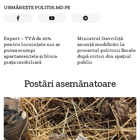
URMĂREȘTE POLITIK.MD PE
Expert – TVA de 20%
Ministrul Gavriliță
pentru locuințele noi ar
anunță modificări la
putea scumpi
proiectul politicii fiscale
apartamentele și bloca
după critici din spațiul
piața imobiliară
public
Postări asemănatoare