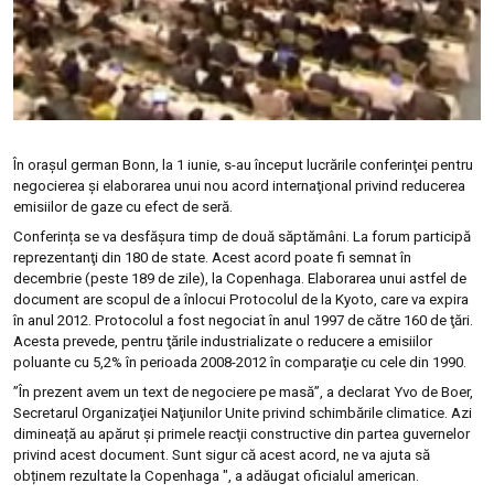
În orașul german Bonn, la 1 iunie, s-au început lucrările conferinţei pentru
negocierea și elaborarea unui nou acord internaţional privind reducerea
emisiilor de gaze cu efect de seră.
Conferința se va desfășura timp de două săptămâni. La forum participă
reprezentanţi din 180 de state. Acest acord poate fi semnat în
decembrie (peste 189 de zile), la Copenhaga. Elaborarea unui astfel de
document are scopul de a înlocui Protocolul de la Kyoto, care va expira
în anul 2012. Protocolul a fost negociat în anul 1997 de către 160 de ţări.
Acesta prevede, pentru ţările industrializate o reducere a emisiilor
poluante cu 5,2% în perioada 2008-2012 în comparaţie cu cele din 1990.
”În prezent avem un text de negociere pe masă”, a declarat Yvo de Boer,
Secretarul Organizaţiei Naţiunilor Unite privind schimbările climatice. Azi
dimineață au apărut și primele reacţii constructive din partea guvernelor
privind acest document. Sunt sigur că acest acord, ne va ajuta să
obținem rezultate la Copenhaga ", a adăugat oficialul american.