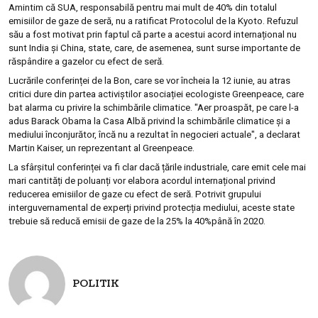
Amintim că SUA, responsabilă pentru mai mult de 40% din totalul
emisiilor de gaze de seră, nu a ratificat Protocolul de la Kyoto. Refuzul
său a fost motivat prin faptul că parte a acestui acord internațional nu
sunt India și China, state, care, de asemenea, sunt surse importante de
răspândire a gazelor cu efect de seră.
Lucrările conferinței de la Bon, care se vor încheia la 12 iunie, au atras
critici dure din partea activiştilor asociației ecologiste Greenpeace, care
bat alarma cu privire la schimbările climatice. "Aer proaspăt, pe care l-a
adus Barack Obama la Casa Albă privind la schimbările climatice şi a
mediului înconjurător, încă nu a rezultat în negocieri actuale", a declarat
Martin Kaiser, un reprezentant al Greenpeace.
La sfârșitul conferinței va fi clar dacă țările industriale, care emit cele mai
mari cantități de poluanți vor elabora acordul internațional privind
reducerea emisiilor de gaze cu efect de seră. Potrivit grupului
interguvernamental de experți privind protecția mediului, aceste state
trebuie să reducă emisii de gaze de la 25% la 40%până în 2020.
POLITIK