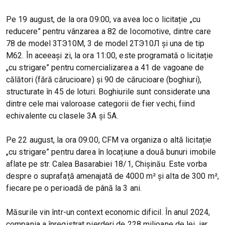
Pe 19 august, de la ora 09:00, va avea loc o licitație „cu
reducere” pentru vânzarea a 82 de locomotive, dintre care
78 de model 3ТЭ10М, 3 de model 2ТЭ10Л și una de tip
M62. În aceeași zi, la ora 11:00, este programată o licitație
„cu strigare” pentru comercializarea a 41 de vagoane de
călători (fără cărucioare) și 90 de cărucioare (boghiuri),
structurate în 45 de loturi. Boghiurile sunt considerate una
dintre cele mai valoroase categorii de fier vechi, fiind
echivalente cu clasele 3A și 5A.
Pe 22 august, la ora 09:00, CFM va organiza o altă licitație
„cu strigare” pentru darea în locațiune a două bunuri imobile
aflate pe str. Calea Basarabiei 18/1, Chișinău. Este vorba
despre o suprafață amenajată de 4000 m² și alta de 300 m²,
fiecare pe o perioadă de până la 3 ani.
Măsurile vin într-un context economic dificil. În anul 2024,
compania a înregistrat pierderi de 228 milioane de lei, iar