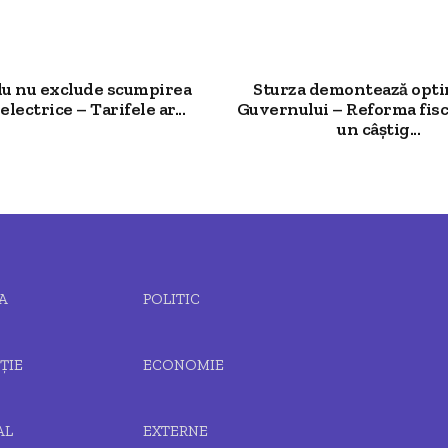
u nu exclude scumpirea
Sturza demontează opt
electrice – Tarifele ar...
Guvernului – Reforma fisc
un câștig...
A
POLITIC
ȚIE
ECONOMIE
AL
EXTERNE