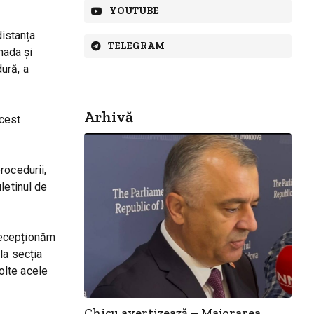
YOUTUBE
distanța
TELEGRAM
nada și
ură, a
Arhivă
acest
rocedurii,
letinul de
 recepționăm
la secția
olte acele
Chicu avertizează – Majorarea