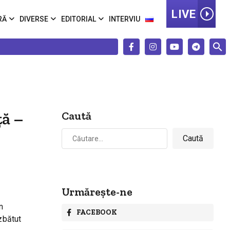
LIVE
RĂ
DIVERSE
EDITORIAL
INTERVIU
ță –
Caută
Caută
după:
Urmărește-ne
n
FACEBOOK
zbătut