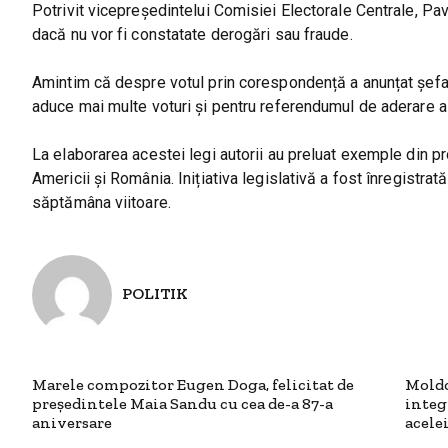
Potrivit vicepreședintelui Comisiei Electorale Centrale, Pave
dacă nu vor fi constatate derogări sau fraude.
Amintim că despre votul prin corespondență a anunțat șefa 
aduce mai multe voturi și pentru referendumul de aderare 
La elaborarea acestei legi autorii au preluat exemple din pr
Americii și România. Inițiativa legislativă a fost înregistr
săptămâna viitoare.
POLITIK
Marele compozitor Eugen Doga, felicitat de
Moldo
președintele Maia Sandu cu cea de-a 87-a
integ
aniversare
acele