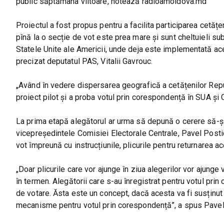
public săptămâna viitoare, notează radioamoldova.md
Proiectul a fost propus pentru a facilita participarea cetățe
pînă la o secție de vot este prea mare și sunt cheltuieli sub
Statele Unite ale Americii, unde deja este implementată ac
precizat deputatul PAS, Vitalii Gavrouc.
„Având în vedere dispersarea geografică a cetățenilor Repu
proiect pilot și a proba votul prin corespondență în SUA și C
La prima etapă alegătorul ar urma să depună o cerere să-și 
vicepreședintele Comisiei Electorale Centrale, Pavel Postic
vot împreună cu instrucțiunile, plicurile pentru returnarea a
„Doar plicurile care vor ajunge în ziua alegerilor vor ajunge
în termen. Alegătorii care s-au înregistrat pentru votul pr
de votare. Ăsta este un concept, dacă acesta va fi susținu
mecanisme pentru votul prin corespondență”, a spus Pavel