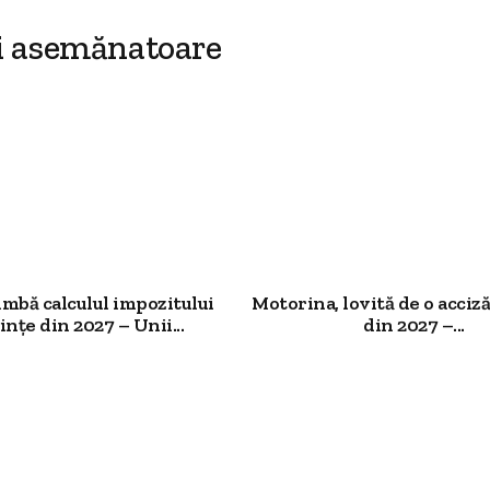
i asemănatoare
imbă calculul impozitului
Motorina, lovită de o acciz
ințe din 2027 – Unii...
din 2027 –...