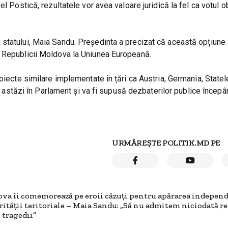
l Postică, rezultatele vor avea valoare juridică la fel ca votul ob
statului, Maia Sandu. Președinta a precizat că această opțiune 
a Republicii Moldova la Uniunea Europeană.
oiecte similare implementate în țări ca Austria, Germania, Statel
ată astăzi în Parlament și va fi supusă dezbaterilor publice încep
URMĂREȘTE POLITIK.MD PE
va îi comemorează pe eroii căzuți pentru apărarea independ
rității teritoriale – Maia Sandu: „Să nu admitem niciodată r
i tragedii”