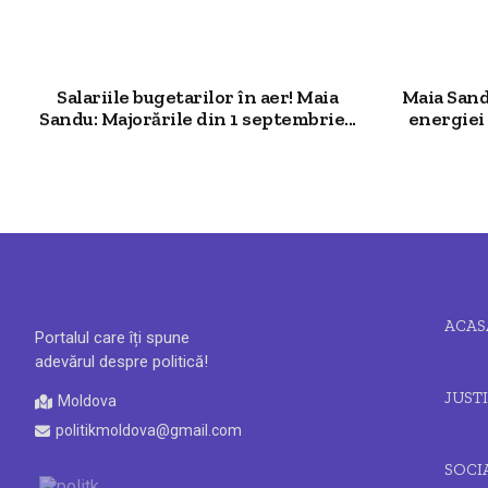
Salariile bugetarilor în aer! Maia
Maia Sand
Sandu: Majorările din 1 septembrie...
energiei 
ACAS
Portalul care îți spune
adevărul despre politică!
JUSTI
Moldova
politikmoldova@gmail.com
SOCI