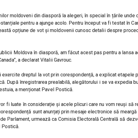
nilor moldoveni din diasporă la alegeri, în special în țările unde 
stanțiale pentru a ajunge acolo. Pentru început va fi testat în Ca
eastă opțiune de vot și moldovenii cunosc detalii despre proced
blicii Moldova în diasporă, am făcut acest pas pentru a lansa 
anada”, a declarat Vitalii Gavrouc.
exercite dreptul la vot prin corespondență, a explicat etapele p
ă. După înregistrarea prealabilă, alegătorului i se va expedia bu
cestuia, a menționat Pavel Postică.
 vor fi luate în considerație și acele plicuri care nu vom reuși să
in corespondență sunt anunțați prin mesaje electronice să meargă 
t de Parlament, urmează ca Comisia Electorală Centrală să dezv
 Postică.