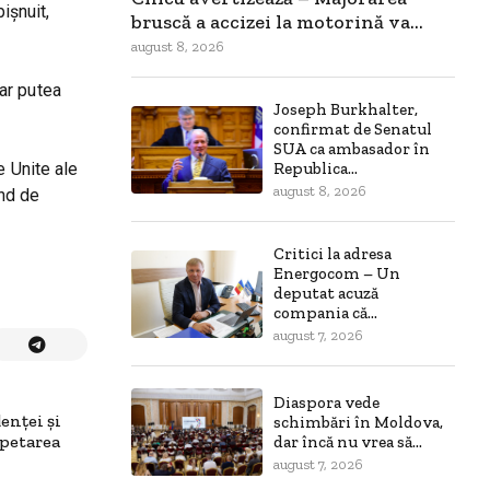
ișnuit,
bruscă a accizei la motorină va...
august 8, 2026
ar putea
Joseph Burkhalter,
confirmat de Senatul
SUA ca ambasador în
e Unite ale
Republica...
august 8, 2026
ând de
Critici la adresa
Energocom – Un
deputat acuză
compania că...
august 7, 2026
Diaspora vede
enței și
schimbări în Moldova,
epetarea
dar încă nu vrea să...
august 7, 2026