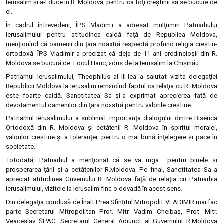
Ierusalim şi a-l duce în R. Moldova, pentru ca toţi creştinii să se bucure de
el.
În cadrul întrevederii, ÎPS Vladimir a adresat mulţumiri Patriarhului
Ierusalimului pentru atitudinea caldă faţă de Republica Moldova,
menţionînd că oamenii din ţara noastră respectă profund religia creştin-
ortodoxă. ÎPS Vladimir a precizat că deja de 11 ani credincioşii din R.
Moldova se bucură de Focul Haric, adus de la Ierusalim la Chişinău.
Patriarhul Ierusalimului, Theophilus al III-lea a salutat vizita delegaţiei
Republicii Moldova la Ierusalim remarcînd faptul ca relaţia cu R. Moldova
este foarte caldă. Sanctitatea Sa şi-a exprimat aprecierea faţă de
devotamentul oamenilor din ţara noastră pentru valorile creştine.
Patriarhul Ierusalimului a subliniat importanţa dialogului dintre Biserica
Ortodoxă din R. Moldova şi cetăţenii R. Moldova în spiritul moralei,
valorilor creştine şi a toleranţei, pentru o mai bună înţelegere şi pace în
societate.
Totodată, Patriarhul a menţionat că se va ruga pentru binele şi
prosperarea ţării şi a cetăţenilor R.Moldova. Pe final, Sanctitatea Sa a
apreciat atitudinea Guvernului R. Moldova faţă de relaţia cu Patriarhia
Ierusalimului, vizitele la Ierusalim find o dovadă în acest sens.
Din delegaţia condusă de Înalt Prea Sfințitul Mitropolit VLADIMIR mai fac
parte Secretarul Mitropolitan Prot. Mitr. Vadim Cheibaş, Prot. Mitr.
Veaceslav ȘPAC, Secretarul General Adjunct al Guvernului R.Moldova