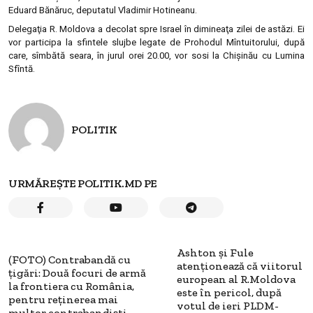
Eduard Bănăruc, deputatul Vladimir Hotineanu.
Delegaţia R. Moldova a decolat spre Israel în dimineaţa zilei de astăzi. Ei
vor participa la sfintele slujbe legate de Prohodul Mîntuitorului, după
care, sîmbătă seara, în jurul orei 20.00, vor sosi la Chişinău cu Lumina
Sfîntă.
POLITIK
URMĂREȘTE POLITIK.MD PE
Ashton şi Fule
(FOTO) Contrabandă cu
atenţionează că viitorul
ţigări: Două focuri de armă
european al R.Moldova
la frontiera cu România,
este în pericol, după
pentru reţinerea mai
votul de ieri PLDM-
multor contrabandişti